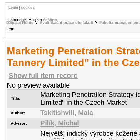
Login
|
cookies
Language: English
čeština
DSpace Home
Kvalifikační práce dle fakult
Fakulta management
Item
Marketing Penetration Strat
Tannery Limited" in the Cz
Show full item record
No preview available
Marketing Penetration Strategy f
Title:
Limited" in the Czech Market
Tskitishvili, Maia
Author:
Pilík, Michal
Advisor:
Největší indický výrobce kožené