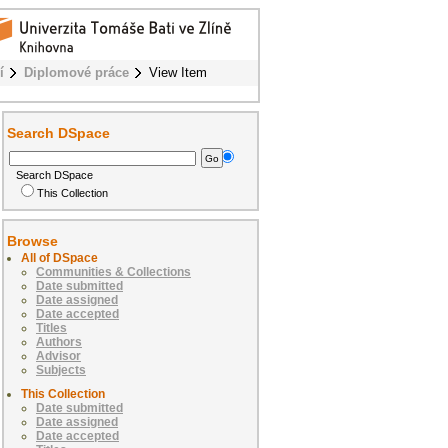
í
Diplomové práce
View Item
Search DSpace
Search DSpace
This Collection
Browse
All of DSpace
Communities & Collections
Date submitted
Date assigned
Date accepted
Titles
Authors
Advisor
Subjects
This Collection
Date submitted
Date assigned
Date accepted