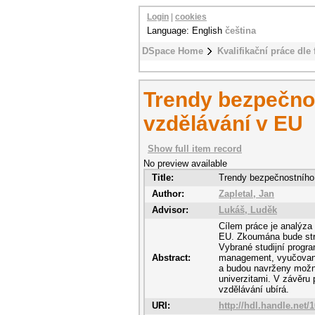
Login
|
cookies
Language: English
čeština
DSpace Home
Kvalifikační práce dle 
Trendy bezpečno
vzdělávání v EU
Show full item record
No preview available
Title:
Trendy bezpečnostního
Author:
Zapletal, Jan
Advisor:
Lukáš, Luděk
Cílem práce je analýza
EU. Zkoumána bude stru
Vybrané studijní prog
Abstract:
management, vyučovanéh
a budou navrženy možn
univerzitami. V závěru
vzdělávání ubírá.
URI:
http://hdl.handle.net/