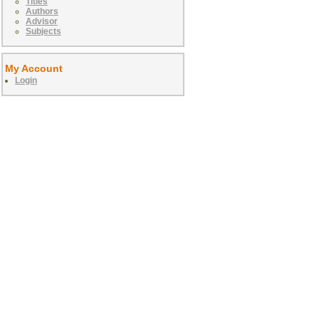
Titles
Authors
Advisor
Subjects
My Account
Login