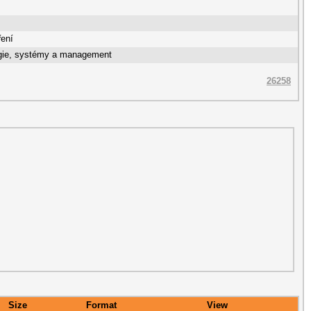
ření
gie, systémy a management
26258
Size
Format
View