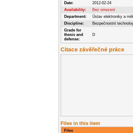
Date:
2012-02-24
Availability:
Bez omezení
Department:
Ústav elektroniky a mě
Discipline:
Bezpečnostní technolo
Grade for
thesis and
D
defense:
Citace závěřečné práce
Files in this item
Files