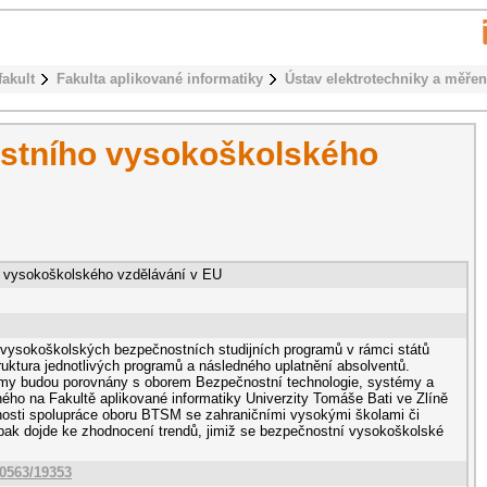
fakult
Fakulta aplikované informatiky
Ústav elektrotechniky a měřen
stního vysokoškolského
 vysokoškolského vzdělávání v EU
 vysokoškolských bezpečnostních studijních programů v rámci států
ktura jednotlivých programů a následného uplatnění absolventů.
ramy budou porovnány s oborem Bezpečnostní technologie, systémy a
o na Fakultě aplikované informatiky Univerzity Tomáše Bati ve Zlíně
osti spolupráce oboru BTSM se zahraničními vysokými školami či
 pak dojde ke zhodnocení trendů, jimiž se bezpečnostní vysokoškolské
10563/19353