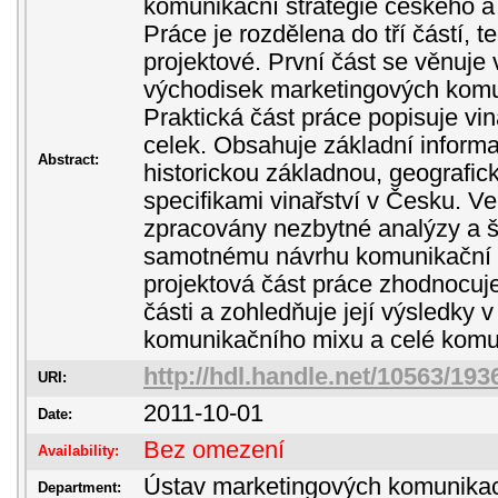
komunikační strategie českého a
Práce je rozdělena do tří částí, t
projektové. První část se věnuje
východisek marketingových komuni
Praktická část práce popisuje vin
celek. Obsahuje základní inform
Abstract:
historickou základnou, geografic
specifikami vinařství v Česku. Ve
zpracovány nezbytné analýzy a š
samotnému návrhu komunikační st
projektová část práce zhodnocuj
části a zohledňuje její výsledky 
komunikačního mixu a celé komun
http://hdl.handle.net/10563/193
URI:
2011-10-01
Date:
Bez omezení
Availability:
Ústav marketingových komunika
Department: