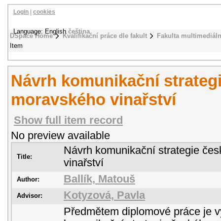
Login
|
cookies
Language: English
čeština
DSpace Home
Kvalifikační práce dle fakult
Fakulta multimediál
Item
Návrh komunikační strateg
moravského vinařství
Show full item record
No preview available
Návrh komunikační strategie če
Title:
vinařství
Ballík, Matouš
Author:
Kotyzová, Pavla
Advisor:
Předmětem diplomové práce je v