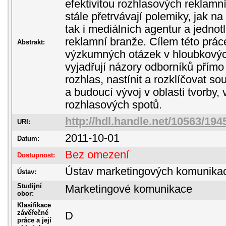
efektivitou rozhlasových reklamní
stále přetrvávají polemiky, jak na 
tak i mediálních agentur a jednot
reklamní branže. Cílem této prác
Abstrakt:
výzkumných otázek v hloubkovýc
vyjadřují názory odborníků přímo
rozhlas, nastínit a rozklíčovat s
a budoucí vývoj v oblasti tvorby, 
rozhlasových spotů.
http://hdl.handle.net/10563/194
URI:
2011-10-01
Datum:
Bez omezení
Dostupnost:
Ústav marketingových komunika
Ústav:
Studijní
Marketingové komunikace
obor:
Klasifikace
závěřečné
D
práce a její