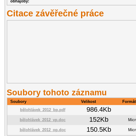
obhajoby:
Citace závěřečné práce
Soubory tohoto záznamu
Soubory
Velikost
Formát
986.4Kb
bělohlávek_2012_bp.pdf
152Kb
bělohlávek_2012_vp.doc
Micr
150.5Kb
bělohlávek_2012_op.doc
Micr