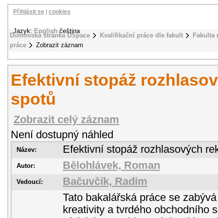
Přihlásit se
|
cookies
Jazyk:
English
čeština
Domovská stránka DSpace
Kvalifikační práce dle fakult
Fakulta
práce
Zobrazit záznam
Efektivní stopáž rozhlaso
spotů
Zobrazit celý záznam
Není dostupný náhled
Efektivní stopáž rozhlasových re
Název:
Bělohlávek, Roman
Autor:
Bačuvčík, Radim
Vedoucí:
Tato bakalářská práce se zabýv
kreativity a tvrdého obchodního 