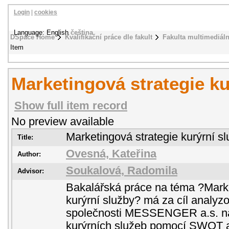
Login
|
cookies
Language: English
čeština
DSpace Home
Kvalifikační práce dle fakult
Fakulta multimediál
Item
Marketingová strategie ku
Show full item record
No preview available
Marketingová strategie kurýrní s
Title:
Ovesná, Kateřina
Author:
Soukalová, Radomila
Advisor:
Bakalářská práce na téma ?Marke
kurýrní služby? má za cíl analyz
společnosti MESSENGER a.s. na
kurýrních služeb pomocí SWOT 