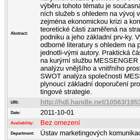
výběru tohoto tématu je současná
ních služeb s ohledem na vývoj v
zejména ekonomickou krizi a konk
teoretické části zaměřená na str
Abstract:
podniku a jeho základní prv-ky. 
odborné literatury s ohledem na 
jednotli-vými autory. Praktická č
na kurýrní službu MESSENGER a.s.
analýzu vnějšího a vnitřního pros
SWOT analýza společnosti MES
plynoucí základní doporučení pr
tingové strategie.
http://hdl.handle.net/10563/195
URI:
2011-10-01
Date:
Bez omezení
Availability:
Ústav marketingových komunika
Department: