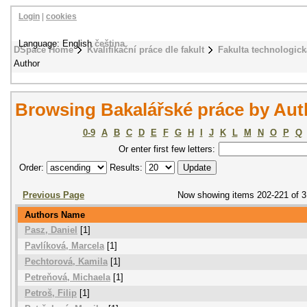
Login
|
cookies
Language: English
čeština
DSpace Home
Kvalifikační práce dle fakult
Fakulta technologick
Author
Browsing Bakalářské práce by Aut
0-9
A
B
C
D
E
F
G
H
I
J
K
L
M
N
O
P
Q
Or enter first few letters:
Order:
Results:
Previous Page
Now showing items 202-221 of 
Authors Name
Pasz, Daniel
[1]
Pavlíková, Marcela
[1]
Pechtorová, Kamila
[1]
Petreňová, Michaela
[1]
Petroš, Filip
[1]