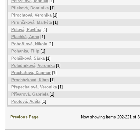
Petrželová, Monika
[1]
Pileková, Dominika
[1]
Pirochtová, Veronika
[1]
Pirunčíková, Markéta
[1]
Píšová, Pavlína
[1]
Plachká, Anna
[1]
Pobořilová, Nikola
[1]
Pohanka, Filip
[1]
Polášková, Šárka
[1]
Poledníková, Veronika
[1]
Prachařová, Dagmar
[1]
Procházková, Klára
[1]
Přepechalová, Veronika
[1]
Přívarová, Gabriela
[1]
Psotová, Adéla
[1]
Previous Page
Now showing items 202-221 of 