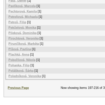
Pasz, Daniel
[1]
Pavlíková, Marcela
[1]
Pechtorová, Kamila
[1]
Petreňová, Michaela
[1]
Petroš, Filip
[1]
Petrželová, Monika
[1]
Pileková, Dominika
[1]
Pirochtová, Veronika
[1]
Pirunčíková, Markéta
[1]
Píšová, Pavlína
[1]
Plachká, Anna
[1]
Pobořilová, Nikola
[1]
Pohanka, Filip
[1]
Polášková, Šárka
[1]
Poledníková, Veronika
[1]
Previous Page
Now showing items 197-216 of 