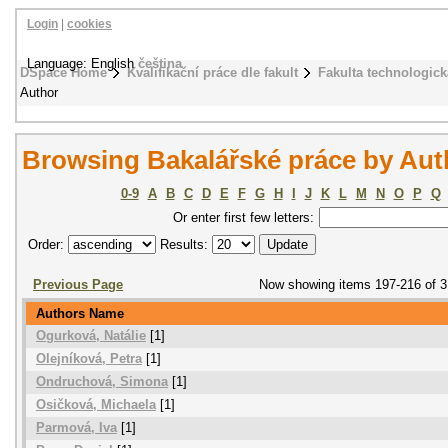
Login
|
cookies
Language: English
čeština
DSpace Home
Kvalifikační práce dle fakult
Fakulta technologick
Author
Browsing Bakalářské práce by Aut
0-9
A
B
C
D
E
F
G
H
I
J
K
L
M
N
O
P
Q
Or enter first few letters:
Order:
Results:
Previous Page
Now showing items 197-216 of 
Authors Name
Ogurková, Natálie
[1]
Olejníková, Petra
[1]
Ondruchová, Simona
[1]
Osičková, Michaela
[1]
Parmová, Iva
[1]