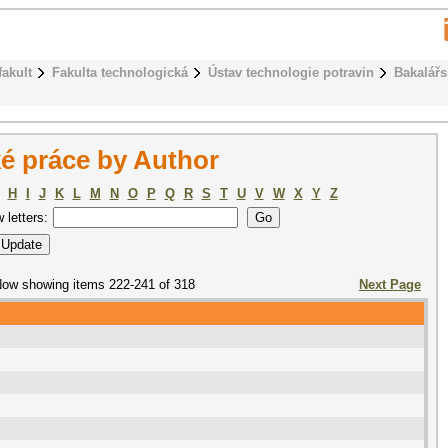
fakult
Fakulta technologická
Ústav technologie potravin
Bakalářs
é práce by Author
H
I
J
K
L
M
N
O
P
Q
R
S
T
U
V
W
X
Y
Z
w letters:
ow showing items 222-241 of 318
Next Page