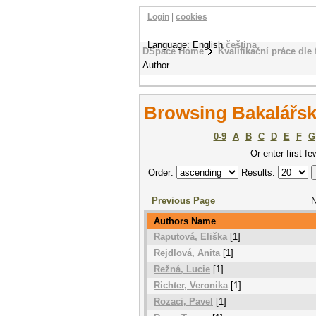
Login
|
cookies
Language: English
čeština
DSpace Home
Kvalifikační práce dle 
Author
Browsing Bakalářsk
0-9
A
B
C
D
E
F
G
Or enter first fe
Order:
Results:
Previous Page
N
Authors Name
Raputová, Eliška
[1]
Rejdlová, Anita
[1]
Režná, Lucie
[1]
Richter, Veronika
[1]
Rozaci, Pavel
[1]