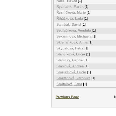
Rusz, Tereza
[1]
Rychtařík, Martin
[1]
Řezníčková, Marie
[1]
Řiháčková, Lada
[1]
Sanitrák, David
[1]
Sedlačíková, Vendula
[1]
Sekaninová, Michaela
[1]
Sklenaříková, Anna
[1]
Skýpalová, Petra
[1]
Slančíková, Lucie
[1]
Slanicay, Gabriel
[1]
Slivková, Andrea
[1]
Smejkalová, Lucie
[1]
Smetanová, Veronika
[1]
Smitalová, Jana
[1]
Previous Page
N