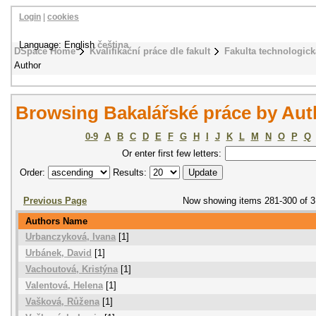
Login
|
cookies
Language: English
čeština
DSpace Home
Kvalifikační práce dle fakult
Fakulta technologick
Author
Browsing Bakalářské práce by Aut
0-9
A
B
C
D
E
F
G
H
I
J
K
L
M
N
O
P
Q
Or enter first few letters:
Order:
Results:
Previous Page
Now showing items 281-300 of 
Authors Name
Urbanczyková, Ivana
[1]
Urbánek, David
[1]
Vachoutová, Kristýna
[1]
Valentová, Helena
[1]
Vašková, Růžena
[1]