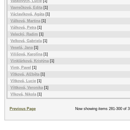
Vaškových, Lucie
[1]
Vavrečková, Edita
[1]
Václavíková, Agáta
[1]
Válková, Martina
[1]
Válková, Petra
[1]
Velecký, Radim
[1]
Velková, Gabriela
[1]
Veselá, Jana
[1]
Vilišová, Karolína
[1]
Vinklárková, Kristýna
[1]
Vintr, Pavel
[1]
Vítková, Alžběta
[1]
Vítková, Lucie
[1]
Víttková, Veronika
[1]
Vlková, Nikola
[1]
Previous Page
Now showing items 281-300 of 