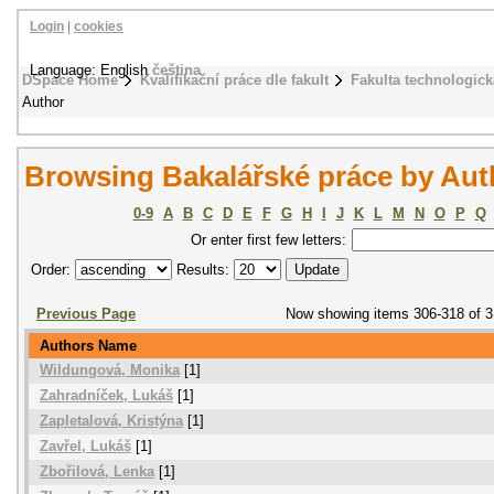
Login
|
cookies
Language: English
čeština
DSpace Home
Kvalifikační práce dle fakult
Fakulta technologick
Author
Browsing Bakalářské práce by Aut
0-9
A
B
C
D
E
F
G
H
I
J
K
L
M
N
O
P
Q
Or enter first few letters:
Order:
Results:
Previous Page
Now showing items 306-318 of 
Authors Name
Wildungová, Monika
[1]
Zahradníček, Lukáš
[1]
Zapletalová, Kristýna
[1]
Zavřel, Lukáš
[1]
Zbořilová, Lenka
[1]