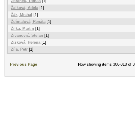
Zbranek, Tomáš
[1]
Žalková, Adéla
[1]
Žák, Michal
[1]
Ždímalová, Renáta
[1]
Žilka, Martin
[1]
Živanović, Stefan
[1]
Žižková, Helena
[1]
Žíla, Petr
[1]
Previous Page
Now showing items 306-318 of 