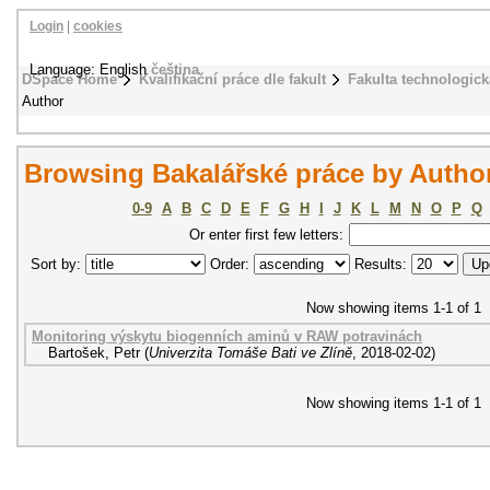
Login
|
cookies
Language: English
čeština
DSpace Home
Kvalifikační práce dle fakult
Fakulta technologick
Author
Browsing Bakalářské práce by Author
0-9
A
B
C
D
E
F
G
H
I
J
K
L
M
N
O
P
Q
Or enter first few letters:
Sort by:
Order:
Results:
Now showing items 1-1 of 1
Monitoring výskytu biogenních aminů v RAW potravinách
Bartošek, Petr
(
Univerzita Tomáše Bati ve Zlíně
,
2018-02-02
)
Now showing items 1-1 of 1