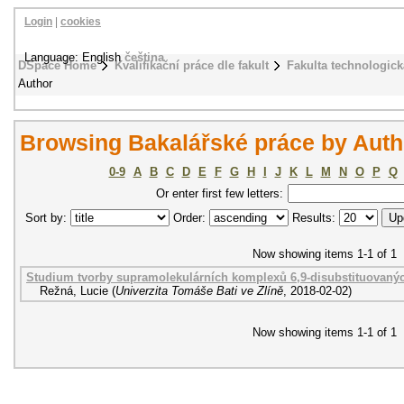
Login
|
cookies
Language: English
čeština
DSpace Home
Kvalifikační práce dle fakult
Fakulta technologick
Author
Browsing Bakalářské práce by Auth
0-9
A
B
C
D
E
F
G
H
I
J
K
L
M
N
O
P
Q
Or enter first few letters:
Sort by:
Order:
Results:
Now showing items 1-1 of 1
Studium tvorby supramolekulárních komplexů 6,9-disubstituovaných
Režná, Lucie
(
Univerzita Tomáše Bati ve Zlíně
,
2018-02-02
)
Now showing items 1-1 of 1