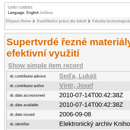
Login
|
cookies
Language: English
čeština
DSpace Home
Kvalifikační práce dle fakult
Fakulta technologick
Supertvrdé řezné materiály
efektivní využití
Show simple item record
Seďa, Lukáš
dc.contributor.advisor
Vintr, Josef
dc.contributor.author
2010-07-14T00:42:38Z
dc.date.accessioned
2010-07-14T00:42:38Z
dc.date.available
2006-09-08
dc.date.issued
Elektronický archiv Kni
dc.identifier