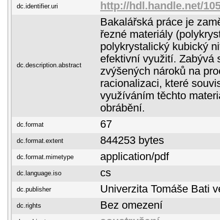
http://hdl.handle.net/10
dc.identifier.uri
Bakalářská práce je zam
řezné materiály (polykrys
polykrystalický kubický nit
efektivní využití. Zabývá
dc.description.abstract
zvýšených nároků na pro
racionalizaci, které souvi
využíváním těchto materi
obrábění.
67
dc.format
844253 bytes
dc.format.extent
application/pdf
dc.format.mimetype
cs
dc.language.iso
Univerzita Tomáše Bati v
dc.publisher
Bez omezení
dc.rights