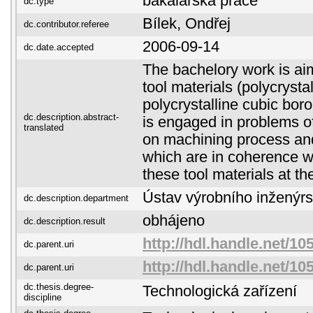
bakalářská práce
dc.type
Bílek, Ondřej
dc.contributor.referee
2006-09-14
dc.date.accepted
The bachelory work is ai
tool materials (polycryst
polycrystalline cubic boro
dc.description.abstract-
is engaged in problems 
translated
on machining process and 
which are in coherence wi
these tool materials at t
Ústav výrobního inženýrs
dc.description.department
obhájeno
dc.description.result
http://hdl.handle.net/10
dc.parent.uri
http://hdl.handle.net/10
dc.parent.uri
dc.thesis.degree-
Technologická zařízení
discipline