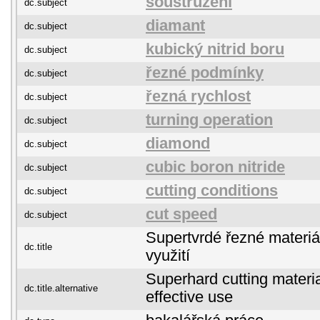
soustružení
dc.subject
diamant
dc.subject
kubický nitrid boru
dc.subject
řezné podmínky
dc.subject
řezná rychlost
dc.subject
turning operation
dc.subject
diamond
dc.subject
cubic boron nitride
dc.subject
cutting conditions
dc.subject
cut speed
dc.subject
Supertvrdé řezné materiály
dc.title
využití
Superhard cutting materia
dc.title.alternative
effective use