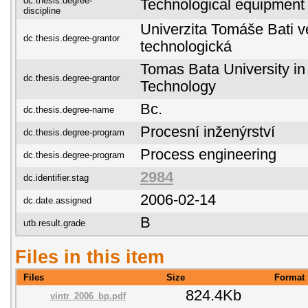
dc.thesis.degree-
Technological equipment
discipline
Univerzita Tomáše Bati ve
dc.thesis.degree-grantor
technologická
Tomas Bata University in 
dc.thesis.degree-grantor
Technology
Bc.
dc.thesis.degree-name
Procesní inženýrství
dc.thesis.degree-program
Process engineering
dc.thesis.degree-program
2984
dc.identifier.stag
2006-02-14
dc.date.assigned
B
utb.result.grade
Files in this item
Files
Size
Format
824.4Kb
vintr_2006_bp.pdf