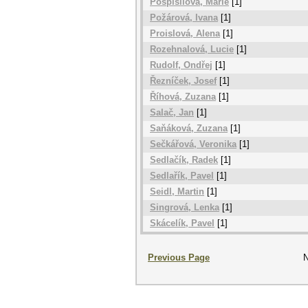
Pospíšilová, Marie
[1]
Požárová, Ivana
[1]
Proislová, Alena
[1]
Rozehnalová, Lucie
[1]
Rudolf, Ondřej
[1]
Řezníček, Josef
[1]
Říhová, Zuzana
[1]
Salač, Jan
[1]
Saňáková, Zuzana
[1]
Sečkářová, Veronika
[1]
Sedlačík, Radek
[1]
Sedlařík, Pavel
[1]
Seidl, Martin
[1]
Singrová, Lenka
[1]
Skácelík, Pavel
[1]
Previous Page
N