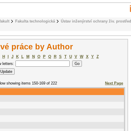
fakult
Fakulta technologická
Ústav inženýrství ochrany živ. prostřed
vé práce by Author
H
I
J
K
L
M
N
O
P
Q
R
S
T
U
V
W
X
Y
Z
w letters:
ow showing items 150-169 of 222
Next Page