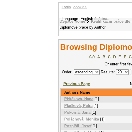
Login
|
cookies
Language: English
čeština
DSpace Home
Kvalifikační práce dle 
Diplomové práce by Author
Browsing Diplomo
0-9
A
B
C
D
E
F
G
Or enter first fe
Order:
Results:
Previous Page
N
Authors Name
Pištěková, Hana
[1]
Plášková, Petra
[1]
Pokorná, Jana
[1]
Poláchová, Monika
[1]
Pospíšil, Josef
[1]