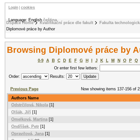
Login
|
cookies
Language: English
čeština
DSpace Home
Kvalifikační práce dle fakult
Fakulta technologick
Diplomové práce by Author
Browsing Diplomové práce by A
0-9
A
B
C
D
E
F
G
H
I
J
K
L
M
N
O
P
Q
Or enter first few letters:
Order:
Results:
Previous Page
Now showing items 137-156 of 
Authors Name
Odstrčilová, Nikola
[1]
Olšák, Jiří
[1]
Omelková, Martina
[1]
Ondříšek, Petr
[1]
Opravilová, Jana
[1]