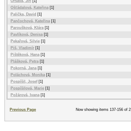
Orsava, Jiří
[1]
Ošťádalová, Kateřina
[1]
Palička, David
[1]
Pančochová, Kateřina
[1]
Paroušková, Klára
[1]
Pavlíková, Denisa
[1]
Pekařová, Silvie
[1]
Piš, Vladimír
[1]
Pištěková, Hana
[1]
Plášková, Petra
[1]
Pokorná, Jana
[1]
Poláchová, Monika
[1]
Pospíšil, Josef
[1]
Pospíšilová, Marie
[1]
Požárová, Ivana
[1]
Previous Page
Now showing items 137-156 of 