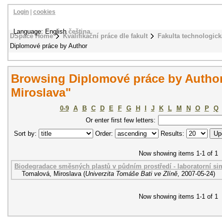
Login
|
cookies
Language: English
čeština
DSpace Home
Kvalifikační práce dle fakult
Fakulta technologick
Diplomové práce by Author
Browsing Diplomové práce by Autho
Miroslava"
0-9
A
B
C
D
E
F
G
H
I
J
K
L
M
N
O
P
Q
Or enter first few letters:
Sort by:
Order:
Results:
Now showing items 1-1 of 1
Biodegradace směsných plastů v půdním prostředí - laboratorní si
Tomalová, Miroslava
(
Univerzita Tomáše Bati ve Zlíně
,
2007-05-24
)
Now showing items 1-1 of 1