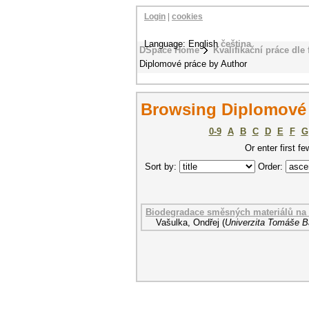
Login
|
cookies
Language: English
čeština
DSpace Home
Kvalifikační práce dle 
Diplomové práce by Author
Browsing Diplomové 
0-9
A
B
C
D
E
F
G
Or enter first fe
Sort by:
Order:
Biodegradace směsných materiálů na b
Vašulka, Ondřej
(
Univerzita Tomáše Ba