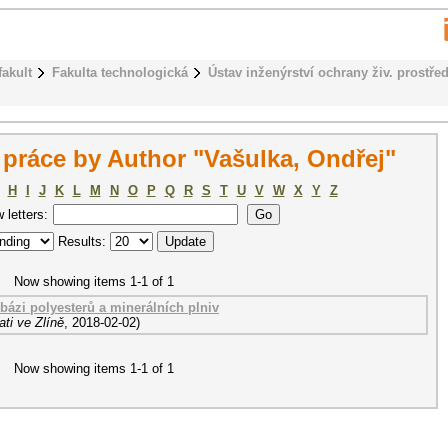
fakult
Fakulta technologická
Ústav inženýrství ochrany živ. prostřed
práce by Author "Vašulka, Ondřej"
H
I
J
K
L
M
N
O
P
Q
R
S
T
U
V
W
X
Y
Z
w letters:
Results:
Now showing items 1-1 of 1
ázi polyesterů a minerálních plniv
ti ve Zlíně
,
2018-02-02
)
Now showing items 1-1 of 1