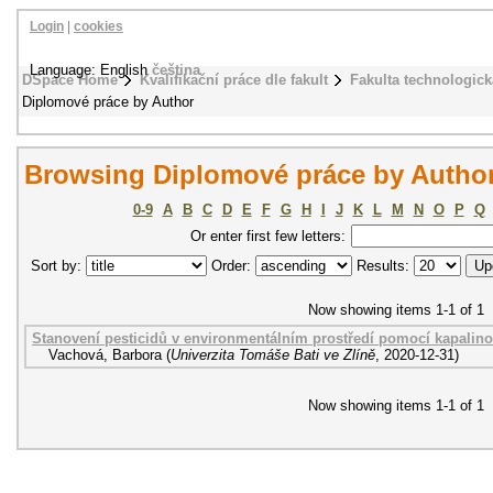
Login
|
cookies
Language: English
čeština
DSpace Home
Kvalifikační práce dle fakult
Fakulta technologick
Diplomové práce by Author
Browsing Diplomové práce by Author
0-9
A
B
C
D
E
F
G
H
I
J
K
L
M
N
O
P
Q
Or enter first few letters:
Sort by:
Order:
Results:
Now showing items 1-1 of 1
Stanovení pesticidů v environmentálním prostředí pomocí kapalin
Vachová, Barbora
(
Univerzita Tomáše Bati ve Zlíně
,
2020-12-31
)
Now showing items 1-1 of 1