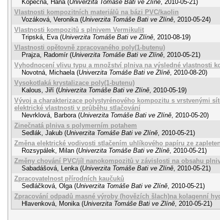
Kopečná, Hana
(
Univerzita Tomáše Bati ve Zlíně
,
2010-05-21
)
Vlastnosti kompozitních materiálů na bázi PVC/kaolin
Vozáková, Veronika
(
Univerzita Tomáše Bati ve Zlíně
,
2010-05-24
)
Vlastnosti kompozitů s plnivem Vermikulit
Tripská, Eva
(
Univerzita Tomáše Bati ve Zlíně
,
2010-08-19
)
Vlastnosti opětovně zpracovaného poly(1-butenu)
Prajza, Radomír
(
Univerzita Tomáše Bati ve Zlíně
,
2010-05-21
)
Vyhodnocení vlivu typu a množství plniva na výsledné vlastnosti k
Novotná, Michaela
(
Univerzita Tomáše Bati ve Zlíně
,
2010-08-20
)
Vysokotlaká krystalizace poly(1-butenu)
Kalous, Jiří
(
Univerzita Tomáše Bati ve Zlíně
,
2010-05-19
)
Vývoj a charakterizace polystyrénového kompozitu s vrstvenými sít
elektrické vlastnosti v průběhu stlačování
Nevrklová, Barbora
(
Univerzita Tomáše Bati ve Zlíně
,
2010-05-20
)
Zinečnatá plniva s polymerním potahem
Sedlák, Jakub
(
Univerzita Tomáše Bati ve Zlíně
,
2010-05-21
)
Změna elektrické vodivosti stlačením uhlíkového papíru ze zaplete
Rozsypálek, Milan
(
Univerzita Tomáše Bati ve Zlíně
,
2010-05-21
)
Změny chování PVC/jíl nanokompozitů v závislosti na obsahu plni
Sabadášová, Lenka
(
Univerzita Tomáše Bati ve Zlíně
,
2010-05-21
)
Zpracovatelnost přírodních kaučuků
Sedláčková, Olga
(
Univerzita Tomáše Bati ve Zlíně
,
2010-05-21
)
Zpracování odpadů masné výroby (hovězích šlach)na kolagenní hyd
Hlavenková, Monika
(
Univerzita Tomáše Bati ve Zlíně
,
2010-05-21
)