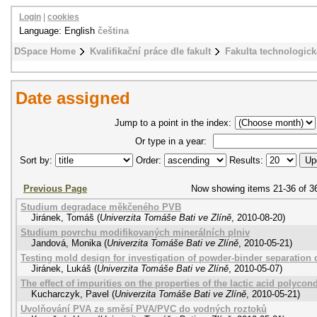
Login
|
cookies
Language: English
čeština
DSpace Home
Kvalifikační práce dle fakult
Fakulta technologick
Date assigned
Jump to a point in the index:
Or type in a year:
Sort by:
Order:
Results:
Previous Page
Now showing items 21-36 of 3
Studium degradace měkčeného PVB
Jiránek, Tomáš
(
Univerzita Tomáše Bati ve Zlíně
,
2010-08-20
)
Studium povrchu modifikovaných minerálních plniv
Jandová, Monika
(
Univerzita Tomáše Bati ve Zlíně
,
2010-05-21
)
Testing mold design for investigation of powder-binder separation
Jiránek, Lukáš
(
Univerzita Tomáše Bati ve Zlíně
,
2010-05-07
)
The effect of impurities on the properties of the lactic acid polyco
Kucharczyk, Pavel
(
Univerzita Tomáše Bati ve Zlíně
,
2010-05-21
)
Uvolňování PVA ze směsí PVA/PVC do vodných roztoků