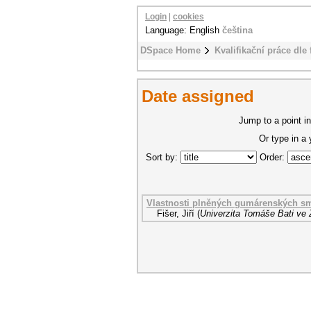
Login
|
cookies
Language: English
čeština
DSpace Home
Kvalifikační práce dle 
Date assigned
Jump to a point in
Or type in a
Sort by:
Order:
Vlastnosti plněných gumárenských s
Fišer, Jiří
(
Univerzita Tomáše Bati ve 