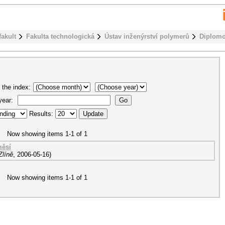
fakult
Fakulta technologická
Ústav inženýrství polymerů
Diplomo
 the index:
 year:
Results:
Now showing items 1-1 of 1
měsí
Zlíně
,
2006-05-16
)
Now showing items 1-1 of 1