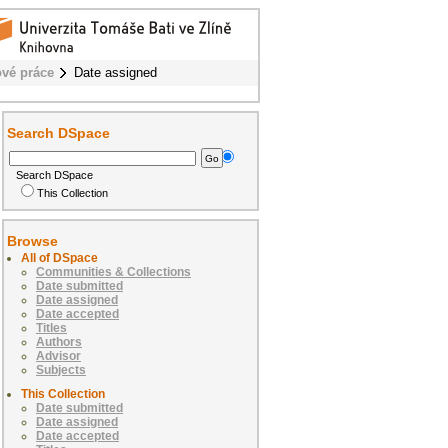
vé práce
Date assigned
Search DSpace
Search DSpace
This Collection
Browse
All of DSpace
Communities & Collections
Date submitted
Date assigned
Date accepted
Titles
Authors
Advisor
Subjects
This Collection
Date submitted
Date assigned
Date accepted