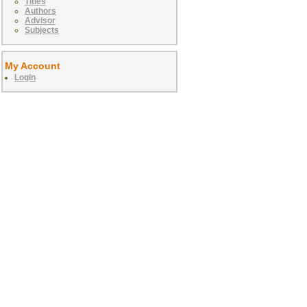
Titles
Authors
Advisor
Subjects
My Account
Login