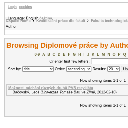
Login
|
cookies
Language: English
čeština
DSpace Home
Kvalifikační práce dle fakult
Fakulta technologick
Author
Browsing Diplomové práce by Auth
0-9
A
B
C
D
E
F
G
H
I
J
K
L
M
N
O
P
Q
Or enter first few letters:
Sort by:
Order:
Results:
Now showing items 1-1 of 1
Možnosti míchání různých druhů PVB recyklátu
Bačovský, Leoš
(
Univerzita Tomáše Bati ve Zlíně
,
2012-02-10
)
Now showing items 1-1 of 1