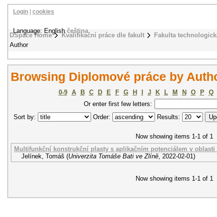
Login
|
cookies
Language: English
čeština
DSpace Home
Kvalifikační práce dle fakult
Fakulta technologick
Author
Browsing Diplomové práce by Autho
0-9
A
B
C
D
E
F
G
H
I
J
K
L
M
N
O
P
Q
Or enter first few letters:
Sort by:
Order:
Results:
Now showing items 1-1 of 1
Multifunkční konstrukční plasty s aplikačním potenciálem v oblasti 
Jelínek, Tomáš
(
Univerzita Tomáše Bati ve Zlíně
,
2022-02-01
)
Now showing items 1-1 of 1