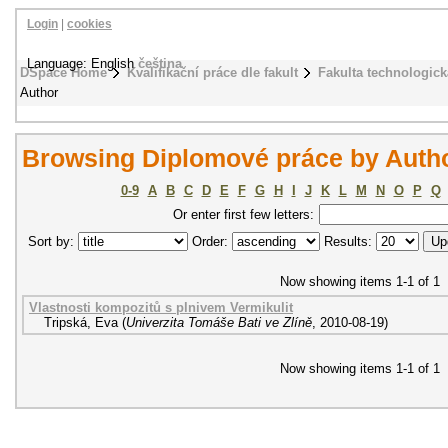
Login
|
cookies
Language: English
čeština
DSpace Home
Kvalifikační práce dle fakult
Fakulta technologick
Author
Browsing Diplomové práce by Autho
0-9
A
B
C
D
E
F
G
H
I
J
K
L
M
N
O
P
Q
Or enter first few letters:
Sort by:
Order:
Results:
Now showing items 1-1 of 1
Vlastnosti kompozitů s plnivem Vermikulit
Tripská, Eva
(
Univerzita Tomáše Bati ve Zlíně
,
2010-08-19
)
Now showing items 1-1 of 1