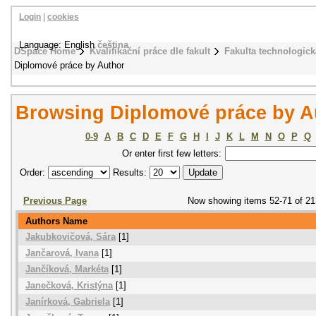
Login
|
cookies
Language: English
čeština
DSpace Home
Kvalifikační práce dle fakult
Fakulta technologick
Diplomové práce by Author
Browsing Diplomové práce by A
0-9
A
B
C
D
E
F
G
H
I
J
K
L
M
N
O
P
Q
Or enter first few letters:
Order:
Results:
Previous Page
Now showing items 52-71 of 21
Authors Name
Jakubkovičová, Sára
[1]
Jančarová, Ivana
[1]
Jančíková, Markéta
[1]
Janečková, Kristýna
[1]
Janírková, Gabriela
[1]