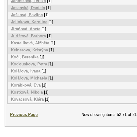
Janošková, Tereza
[1]
Jasenská, Daniela
[1]
Jašková, Pavlína
[1]
Jelínková, Karolína
[1]
Jiráňová, Aneta
[1]
Jurištová, Barbora
[1]
Kastelíková, Alžběta
[1]
Kelnerová, Kristýna
[1]
Kočí, Berenika
[1]
Koďousková, Petra
[1]
Kolářová, Ivana
[1]
Kolářová, Michaela
[1]
Korábková, Eva
[1]
Kostková, Nikola
[1]
Kovacsová, Klára
[1]
Previous Page
Now showing items 52-71 of 21