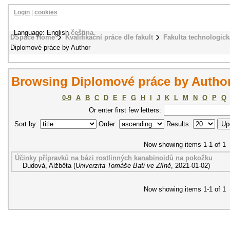
Login
|
cookies
Language: English
čeština
DSpace Home
Kvalifikační práce dle fakult
Fakulta technologick
Diplomové práce by Author
Browsing Diplomové práce by Author
0-9
A
B
C
D
E
F
G
H
I
J
K
L
M
N
O
P
Q
Or enter first few letters:
Sort by:
Order:
Results:
Now showing items 1-1 of 1
Účinky přípravků na bázi rostlinných kanabinoidů na pokožku
Dudová, Alžběta
(
Univerzita Tomáše Bati ve Zlíně
,
2021-01-02
)
Now showing items 1-1 of 1