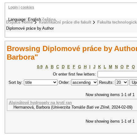
Login
|
cookies
Language: English
čeština
DSpace Home
Kvalifikační práce dle fakult
Fakulta technologick
Diplomové práce by Author
Browsing Diplomové práce by Autho
Barbora"
0-9
A
B
C
D
E
F
G
H
I
J
K
L
M
N
O
P
Q
Or enter first few letters:
Sort by:
Order:
Results:
Now showing items 1-1 of 1
Alginátové hydrogely na krytí ran
Hermanová, Barbora
(
Univerzita Tomáše Bati ve Zlíně
,
2024-02-09
)
Now showing items 1-1 of 1