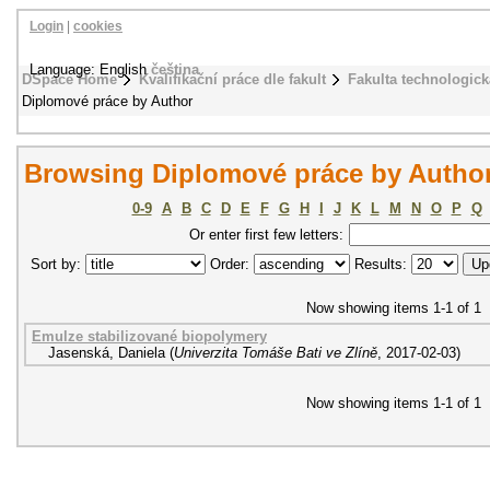
Login
|
cookies
Language: English
čeština
DSpace Home
Kvalifikační práce dle fakult
Fakulta technologick
Diplomové práce by Author
Browsing Diplomové práce by Author
0-9
A
B
C
D
E
F
G
H
I
J
K
L
M
N
O
P
Q
Or enter first few letters:
Sort by:
Order:
Results:
Now showing items 1-1 of 1
Emulze stabilizované biopolymery
Jasenská, Daniela
(
Univerzita Tomáše Bati ve Zlíně
,
2017-02-03
)
Now showing items 1-1 of 1