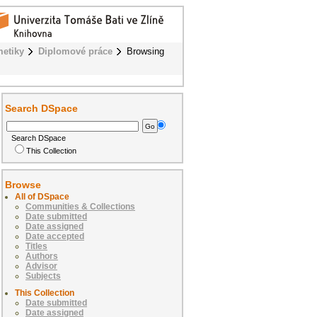
metiky
Diplomové práce
Browsing
Search DSpace
Search DSpace
This Collection
Browse
All of DSpace
Communities & Collections
Date submitted
Date assigned
Date accepted
Titles
Authors
Advisor
Subjects
This Collection
Date submitted
Date assigned