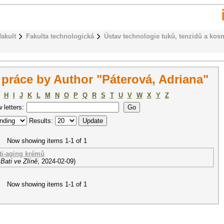
fakult
Fakulta technologická
Ústav technologie tuků, tenzidů a kos
práce by Author "Páterová, Adriana"
H
I
J
K
L
M
N
O
P
Q
R
S
T
U
V
W
X
Y
Z
w letters:
Results:
Now showing items 1-1 of 1
ti-aging krémů
Bati ve Zlíně
,
2024-02-09
)
Now showing items 1-1 of 1