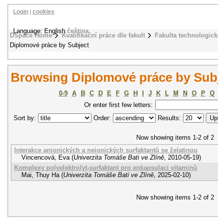
Login
|
cookies
Language: English
čeština
DSpace Home
Kvalifikační práce dle fakult
Fakulta technologick
Diplomové práce by Subject
Browsing Diplomové práce by Sub
0-9
A
B
C
D
E
F
G
H
I
J
K
L
M
N
O
P
Q
Or enter first few letters:
Sort by:
Order:
Results:
Now showing items 1-2 of 2
Interakce anionických a neionických surfaktantů se želatinou
Vincencová, Eva
(
Univerzita Tomáše Bati ve Zlíně
,
2010-05-19
)
Komplexy polyelektrolyt-surfaktant pro enkapsulaci vitaminů
Mai, Thuy Ha
(
Univerzita Tomáše Bati ve Zlíně
,
2025-02-10
)
Now showing items 1-2 of 2