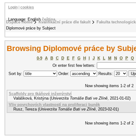
Login
|
cookies
Language: English
čeština
DSpace Home
Kvalifikační práce dle fakult
Fakulta technologick
Diplomové práce by Subject
Browsing Diplomové práce by Subje
0-9
A
B
C
D
E
F
G
H
I
J
K
L
M
N
O
P
Q
Or enter first few letters:
Sort by:
Order:
Results:
Now showing items 1-2 of 2
Scaffoldy pro tkáňové inženýrství
Valášková, Kristýna
(
Univerzita Tomáše Bati ve Zlíně
,
2021-01-02
)
Vliv povrchových vlastností na proliferaci buněk
Rusz, Tereza
(
Univerzita Tomáše Bati ve Zlíně
,
2023-02-01
)
Now showing items 1-2 of 2