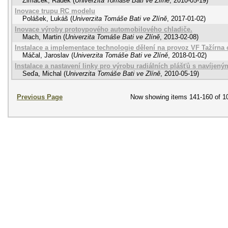
Zimáček, Radek
(
Univerzita Tomáše Bati ve Zlíně
,
2010-05-19
)
Inovace trupu RC modelu
Polášek, Lukáš
(
Univerzita Tomáše Bati ve Zlíně
,
2017-01-02
)
Inovace výroby protoypového automobilového chladiče.
Mach, Martin
(
Univerzita Tomáše Bati ve Zlíně
,
2013-02-08
)
Instalace a implementace technologie dělení na provoz VF Tažírna 
Máčal, Jaroslav
(
Univerzita Tomáše Bati ve Zlíně
,
2018-01-02
)
Instalace a nastavení linky pro výrobu radiálních plášťů s navíje
Seďa, Michal
(
Univerzita Tomáše Bati ve Zlíně
,
2010-05-19
)
Previous Page
Now showing items 141-160 of 1