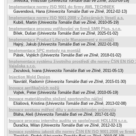
Švestka, Vítězslav
(
Univerzita Tomáše Bati ve Zlíně
,
2010-05-19
)
Implementace normy ISO 9001 do firmy AWL TECHNIEK
Gavendová, Hana
(
Univerzita Tomáše Bati ve Zlíně
,
2012-02-13
)
Implementace normy ISO 9001:2008 v Železárnách Veselí a.s.
Kubiš, Martin
(
Univerzita Tomáše Bati ve Zlíně
,
2010-05-19
)
Implementace procesu vstřikování ve firmě SMR Plus, s.r.o.
Bílek, Dušan
(
Univerzita Tomáše Bati ve Zlíně
,
2025-01-02
)
Implementace Product Lifecycle Management v montáži
Hajný, Jakub
(
Univerzita Tomáše Bati ve Zlíně
,
2022-01-03
)
Implementace SPC metody na montáž
Pátek, Vojtěch
(
Univerzita Tomáše Bati ve Zlíně
,
2018-01-02
)
Implementace systému životního prostředí dle normy ČSN EN ISO 
Valašska s.r.o.
Zezulová, Ivana
(
Univerzita Tomáše Bati ve Zlíně
,
2011-05-13
)
Injection Mold Design
Navrátil, Radomír
(
Univerzita Tomáše Bati ve Zlíně
,
2015-01-30
)
Inovace aerifikačních nožů
Vojtek, Peter
(
Univerzita Tomáše Bati ve Zlíně
,
2010-05-19
)
Inovace materiálového složení sportovního náčiní
Eliášová, Kristina
(
Univerzita Tomáše Bati ve Zlíně
,
2013-02-08
)
Inovace postupu měření dílu v automobilovém průmyslu
Bláha, Aleš
(
Univerzita Tomáše Bati ve Zlíně
,
2017-01-02
)
Inovace procesu interního auditu ve společnosti HOLLEN s.r.o.
Ďuračka, Milan
(
Univerzita Tomáše Bati ve Zlíně
,
2012-02-13
)
Inovace systému jakosti dle normy ČSN EN ISO 9001:2008 ve firmě