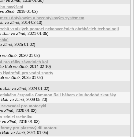
ti ve Zlíně
,
2015-01-30
)
eho navýšení
ve Zlíně
,
2019-01-02
)
ymeru dotykovým a bezdotykovým systémem
ti ve Zlíně
,
2014-02-10
)
ovrchů vzniklých pomocí nekonvenčních obráběcích technologií
 Bati ve Zlíně
,
2021-01-05
)
obků
e Zlíně
,
2025-01-02
)
 ve Zlíně
,
2020-01-02
)
ní pro ráfky závodních kol
e Bati ve Zlíně
,
2014-02-10
)
 Hydrofoil pro vodní sporty
ti ve Zlíně
,
2025-01-02
)
e Bati ve Zlíně
,
2024-01-02
)
kotlakého čerpadla Common Rail během dlouhodobé zkoušky
Bati ve Zlíně
,
2009-05-20
)
e zavazadel pro motocykl
ve Zlíně
,
2020-01-02
)
 stínicí techniku
 ve Zlíně
,
2018-01-02
)
 formy pro plastový díl motoru
 Bati ve Zlíně
,
2021-01-05
)