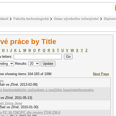
fakult
Fakulta technologická
Ústav výrobního inženýrství
Diplom
é práce by Title
H
I
J
K
L
M
N
O
P
Q
R
S
T
U
V
W
X
Y
Z
w letters:
Results:
ow showing items 164-183 of 1096
Next Page
tyo
ati ve Zlíně
,
2013-02-08
)
s bezkontaktním způsobem s využitím laserinterferometru
 ve Zlíně
,
2011-05-13
)
arl Zeiss Jena
ati ve Zlíně
,
2015-01-30
)
ky FC 16 CNC/PC dle normy ČSN 230-2