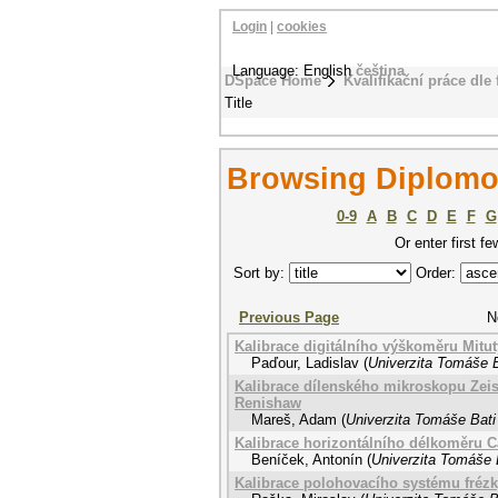
Login
|
cookies
Language: English
čeština
DSpace Home
Kvalifikační práce dle 
Title
Browsing Diplomov
0-9
A
B
C
D
E
F
G
Or enter first fe
Sort by:
Order:
Previous Page
N
Kalibrace digitálního výškoměru Mitu
Paďour, Ladislav
(
Univerzita Tomáše B
Kalibrace dílenského mikroskopu Zeis
Renishaw
Mareš, Adam
(
Univerzita Tomáše Bati
Kalibrace horizontálního délkoměru C
Beníček, Antonín
(
Univerzita Tomáše B
Kalibrace polohovacího systému fréz