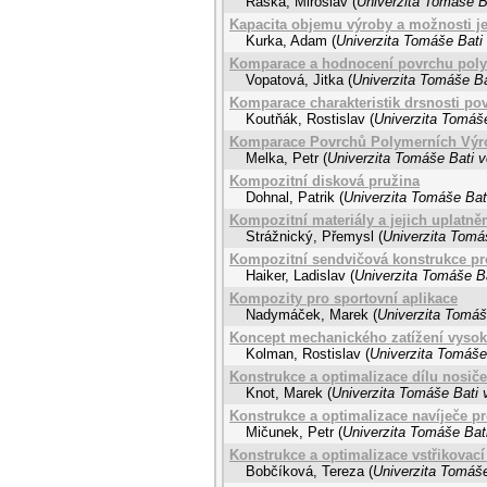
Raška, Miroslav
(
Univerzita Tomáše Ba
Kapacita objemu výroby a možnosti j
Kurka, Adam
(
Univerzita Tomáše Bati 
Komparace a hodnocení povrchu pol
Vopatová, Jitka
(
Univerzita Tomáše Ba
Komparace charakteristik drsnosti p
Koutňák, Rostislav
(
Univerzita Tomáše
Komparace Povrchů Polymerních Výr
Melka, Petr
(
Univerzita Tomáše Bati v
Kompozitní disková pružina
Dohnal, Patrik
(
Univerzita Tomáše Bati
Kompozitní materiály a jejich uplatně
Strážnický, Přemysl
(
Univerzita Tomáš
Kompozitní sendvičová konstrukce pro
Haiker, Ladislav
(
Univerzita Tomáše Ba
Kompozity pro sportovní aplikace
Nadymáček, Marek
(
Univerzita Tomáš
Koncept mechanického zatížení vyso
Kolman, Rostislav
(
Univerzita Tomáše 
Konstrukce a optimalizace dílu nosič
Knot, Marek
(
Univerzita Tomáše Bati 
Konstrukce a optimalizace navíječe pro
Mičunek, Petr
(
Univerzita Tomáše Bati
Konstrukce a optimalizace vstřikovací
Bobčíková, Tereza
(
Univerzita Tomáše