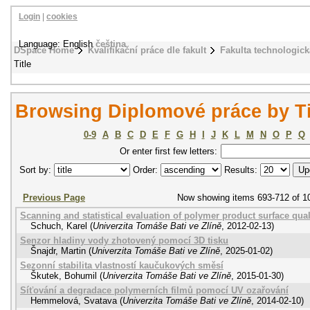
Login
|
cookies
Language: English
čeština
DSpace Home
Kvalifikační práce dle fakult
Fakulta technologick
Title
Browsing Diplomové práce by Ti
0-9
A
B
C
D
E
F
G
H
I
J
K
L
M
N
O
P
Q
Or enter first few letters:
Sort by:
Order:
Results:
Previous Page
Now showing items 693-712 of 1
Scanning and statistical evaluation of polymer product surface qual
Schuch, Karel
(
Univerzita Tomáše Bati ve Zlíně
,
2012-02-13
)
Senzor hladiny vody zhotovený pomocí 3D tisku
Šnajdr, Martin
(
Univerzita Tomáše Bati ve Zlíně
,
2025-01-02
)
Sezonní stabilita vlastností kaučukových směsí
Škutek, Bohumil
(
Univerzita Tomáše Bati ve Zlíně
,
2015-01-30
)
Síťování a degradace polymerních filmů pomocí UV ozařování
Hemmelová, Svatava
(
Univerzita Tomáše Bati ve Zlíně
,
2014-02-10
)