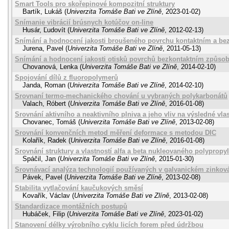
Smart Tools pro skořepinové kompozitní struktury
Bartík, Lukáš
(
Univerzita Tomáše Bati ve Zlíně
,
2023-01-02
)
Snímanie vibrácií brúsnych kotúčov on-line
Husár, Ľudovít
(
Univerzita Tomáše Bati ve Zlíně
,
2012-02-13
)
Snímání a hodnocení jakosti broušeného povrchu kontaktním a b
Jurena, Pavel
(
Univerzita Tomáše Bati ve Zlíně
,
2011-05-13
)
Snímání a hodnocení jakosti otisků povrchů bezkontaktním způsobe
Chovanová, Lenka
(
Univerzita Tomáše Bati ve Zlíně
,
2014-02-10
)
Spojování dílů z fluoropolymerů
Janda, Roman
(
Univerzita Tomáše Bati ve Zlíně
,
2014-02-10
)
Srovnaní termo-mechanického chování u vybraných polykarbonátů
Valach, Róbert
(
Univerzita Tomáše Bati ve Zlíně
,
2016-01-08
)
Srovnání aktivního a neaktivního plniva a jeho vliv na výsledné vla
Chovanec, Tomáš
(
Univerzita Tomáše Bati ve Zlíně
,
2013-02-08
)
Srovnání konvenčních metod měření deformace s metodou DIC
Kolařík, Radek
(
Univerzita Tomáše Bati ve Zlíně
,
2016-01-08
)
Srovnání struktury a vlastností alfa a beta nukleovaného polypropy
Spáčil, Jan
(
Univerzita Tomáše Bati ve Zlíně
,
2015-01-30
)
Srovnávací analýza technologií používaných v galvanickém zinkov
Pávek, Pavel
(
Univerzita Tomáše Bati ve Zlíně
,
2013-02-08
)
Stabilita vytlačování kaučukových směsí
Kovařík, Václav
(
Univerzita Tomáše Bati ve Zlíně
,
2013-02-08
)
Standardizace montážních postupů
Hubáček, Filip
(
Univerzita Tomáše Bati ve Zlíně
,
2023-01-02
)
Stanovení délky výrobního cyklu licích forem před údržbou