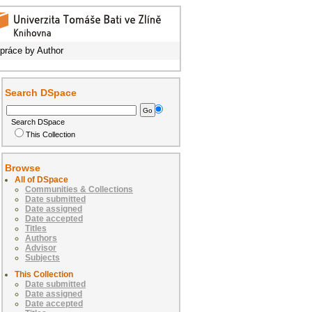
 práce by Author
Search DSpace
Search DSpace
This Collection
Browse
All of DSpace
Communities & Collections
Date submitted
Date assigned
Date accepted
Titles
Authors
Advisor
Subjects
This Collection
Date submitted
Date assigned
Date accepted