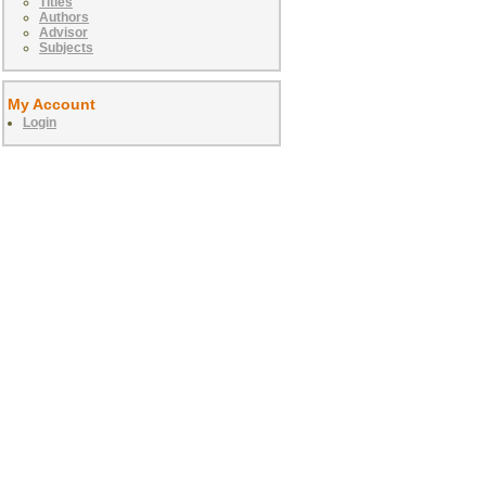
Titles
Authors
Advisor
Subjects
My Account
Login