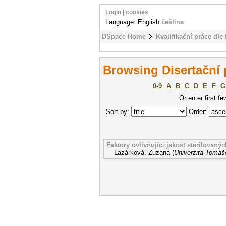
Login
|
cookies
Language: English
čeština
DSpace Home
Kvalifikační práce dle 
Browsing Disertační 
0-9
A
B
C
D
E
F
G
Or enter first fe
Sort by:
Order:
Faktory ovlivňující jakost sterilovaný
Lazárková, Zuzana
(
Univerzita Tomáše