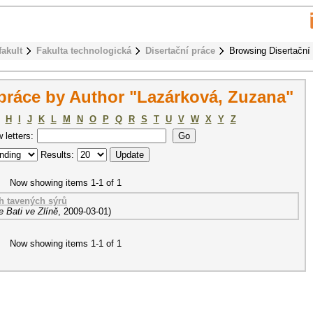
fakult
Fakulta technologická
Disertační práce
Browsing Disertační
práce by Author "Lazárková, Zuzana"
H
I
J
K
L
M
N
O
P
Q
R
S
T
U
V
W
X
Y
Z
w letters:
Results:
Now showing items 1-1 of 1
ch tavených sýrů
 Bati ve Zlíně
,
2009-03-01
)
Now showing items 1-1 of 1