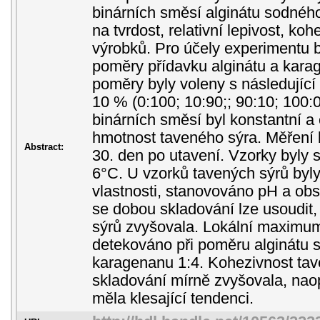
binárních směsí alginátu sodné
na tvrdost, relativní lepivost, ko
výrobků. Pro účely experimentu b
poměry přídavku alginátu a kara
poměry byly voleny s následující 
10 % (0:100; 10:90;; 90:10; 100:
binárních směsí byl konstantní a 
hmotnost taveného sýra. Měření b
Abstract:
30. den po utavení. Vzorky byly 
6°C. U vzorků tavených sýrů byl
vlastnosti, stanovováno pH a obs
se dobou skladování lze usoudit,
sýrů zvyšovala. Lokální maximum
detekováno při poměru alginátu 
karagenanu 1:4. Kohezivnost tav
skladování mírně zvyšovala, naopa
měla klesající tendenci.