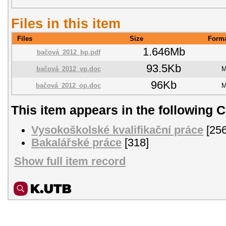
Files in this item
Files
Size
Form
1.646Mb
bačová_2012_bp.pdf
93.5Kb
bačová_2012_vp.doc
M
96Kb
bačová_2012_op.doc
M
This item appears in the following C
Vysokoškolské kvalifikační práce
[256
Bakalářské práce
[318]
Show full item record