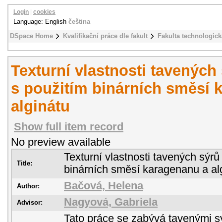
Login
|
cookies
Language: English
čeština
DSpace Home
Kvalifikační práce dle fakult
Fakulta technologick
Texturní vlastnosti tavenýc
s použitím binárních směsí 
alginátu
Show full item record
No preview available
Texturní vlastnosti tavených sýr
Title:
binárních směsí karagenanu a al
Bačová, Helena
Author:
Nagyová, Gabriela
Advisor:
Tato práce se zabývá tavenými sý