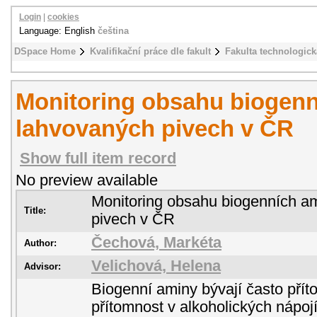
Login
|
cookies
Language: English
čeština
DSpace Home
Kvalifikační práce dle fakult
Fakulta technologick
Monitoring obsahu biogenn
lahvovaných pivech v ČR
Show full item record
No preview available
Monitoring obsahu biogenních a
Title:
pivech v ČR
Čechová, Markéta
Author:
Velichová, Helena
Advisor:
Biogenní aminy bývají často přít
přítomnost v alkoholických nápo