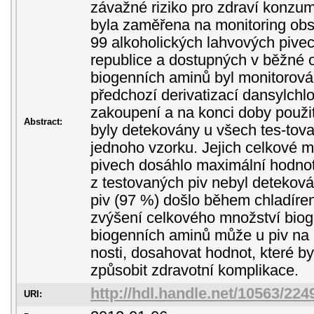
závažné riziko pro zdraví konzu
byla zaměřena na monitoring ob
99 alkoholických lahvových pive
republice a dostupných v běžné 
biogenních aminů byl monitoro
předchozí derivatizací dansylchl
zakoupení a na konci doby použit
Abstract:
byly detekovány u všech tes-tova
jednoho vzorku. Jejich celkové 
pivech dosáhlo maximální hodno
z testovaných piv nebyl deteková
piv (97 %) došlo během chladíre
zvýšení celkového množství bio
biogenních aminů může u piv na 
nosti, dosahovat hodnot, které b
způsobit zdravotní komplikace.
http://hdl.handle.net/10563/224
URI: