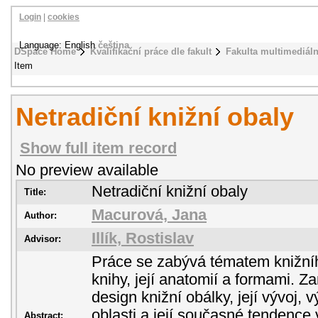
Login
|
cookies
Language: English
čeština
DSpace Home
Kvalifikační práce dle fakult
Fakulta multimediál
Item
Netradiční knižní obaly
Show full item record
No preview available
Netradiční knižní obaly
Title:
Macurová, Jana
Author:
Illík, Rostislav
Advisor:
Práce se zabývá tématem knižní
knihy, její anatomií a formami. 
design knižní obálky, její vývoj,
oblasti a její současné tendence 
Abstract: