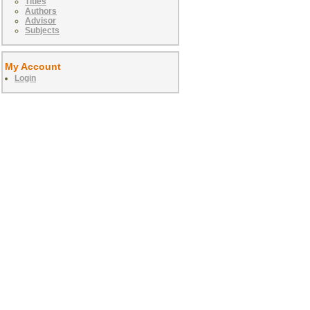
Titles
Authors
Advisor
Subjects
My Account
Login