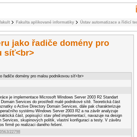
fakult
Fakulta aplikované informatiky
Ústav automatizace a řídicí te
ru jako řadiče domény pro
 síť<br>
ko řadiče domény pro malou podnikovou síť<br>
práce je implementace Microsoft Windows Server 2003 R2 Standart
y Domain Services do prostředí malé podnikové sítě. Teoretická část
znatky o Active Directory Domain Services, dále pak charakterizuje
 operačního systému Windows Server 2003 R2 a na závěr analyzuje
aktická část, popisující stav před implementací, navazuje na design
 Services, skupinových politik, vlastní konfiguraci a testy. V závěru
s firmě po realizaci daného řešení.
10563/22798