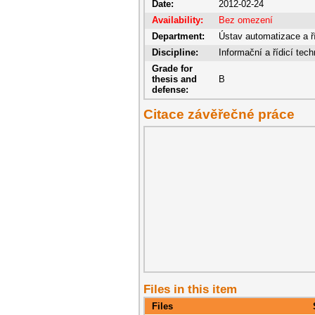
Date:
2012-02-24
Availability:
Bez omezení
Department:
Ústav automatizace a ří
Discipline:
Informační a řídicí tech
Grade for
thesis and
B
defense:
Citace závěřečné práce
Files in this item
Files