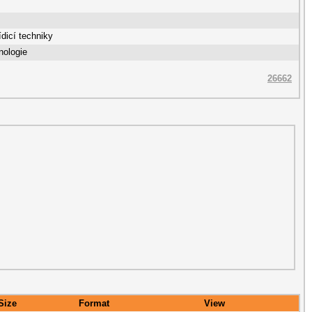
dicí techniky
nologie
26662
Size
Format
View