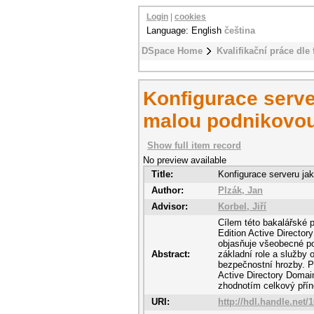
Login
|
cookies
Language: English
čeština
DSpace Home
Kvalifikační práce dle 
Konfigurace serve
malou podnikovou
Show full item record
No preview available
Title:
Konfigurace serveru ja
Author:
Plzák, Jan
Advisor:
Korbel, Jiří
Cílem této bakalářské 
Edition Active Director
objasňuje všeobecné po
Abstract:
základní role a služby
bezpečnostní hrozby. Pr
Active Directory Domain
zhodnotím celkový příno
URI:
http://hdl.handle.net/