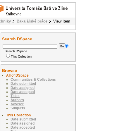
chniky
Bakalářské práce
View Item
Search DSpace
Search DSpace
This Collection
Browse
All of DSpace
Communities & Collections
Date submitted
Date assigned
Date accepted
Titles
Authors
Advisor
Subjects
This Collection
Date submitted
Date assigned
Date accepted