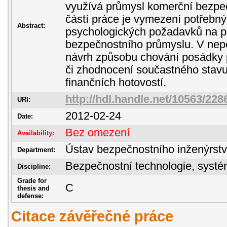
využívá průmysl komerční bezpečn
částí práce je vymezení potřebný
Abstract:
psychologických požadavků na p
bezpečnostního průmyslu. V nepo
návrh způsobu chování posádky p
či zhodnocení součastného stavu 
finančních hotovostí.
http://hdl.handle.net/10563/228
URI:
2012-02-24
Date:
Bez omezení
Availability:
Ústav bezpečnostního inženýrstv
Department:
Bezpečnostní technologie, sys
Discipline:
Grade for
C
thesis and
defense:
Citace závěřečné práce