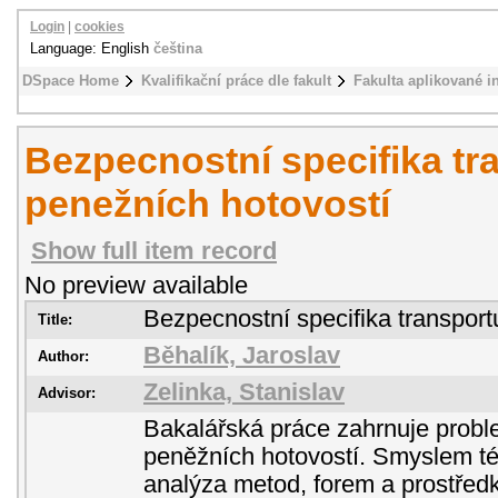
Login
|
cookies
Language: English
čeština
DSpace Home
Kvalifikační práce dle fakult
Fakulta aplikované i
Bezpecnostní specifika tr
penežních hotovostí
Show full item record
No preview available
Bezpecnostní specifika transport
Title:
Běhalík, Jaroslav
Author:
Zelinka, Stanislav
Advisor:
Bakalářská práce zahrnuje probl
peněžních hotovostí. Smyslem té
analýza metod, forem a prostředk