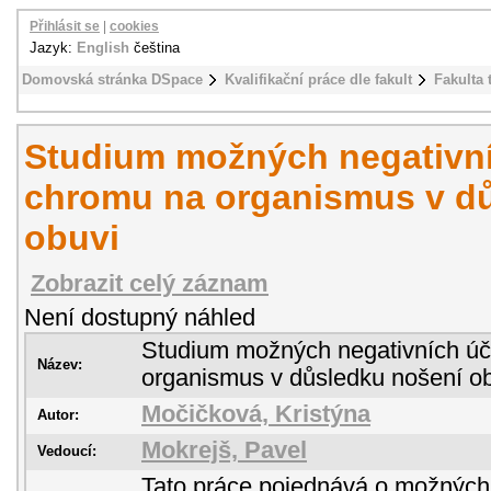
Přihlásit se
|
cookies
Jazyk:
English
čeština
Domovská stránka DSpace
Kvalifikační práce dle fakult
Fakulta 
Studium možných negativn
chromu na organismus v d
obuvi
Zobrazit celý záznam
Není dostupný náhled
Studium možných negativních úč
Název:
organismus v důsledku nošení o
Močičková, Kristýna
Autor:
Mokrejš, Pavel
Vedoucí:
Tato práce pojednává o možných 