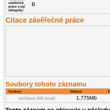
závěřečné
B
práce a její
obhajoby:
Citace závěřečné práce
Soubory tohoto záznamu
Soubory
Velikost
F
1.775Mb
močičková_2006_bp.pdf
Tento záznam se objevuje v následu