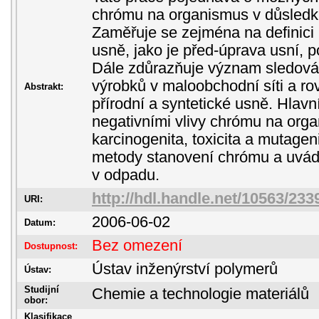
chrómu na organismus v důsledk
Zaměřuje se zejména na definici 
usně, jako je před-úprava usní, 
Dále zdůrazňuje význam sledován
výrobků v maloobchodní síti a r
Abstrakt:
přírodní a syntetické usně. Hlavn
negativními vlivy chrómu na orga
karcinogenita, toxicita a mutagen
metody stanovení chrómu a uvádí
v odpadu.
http://hdl.handle.net/10563/233
URI:
2006-06-02
Datum:
Bez omezení
Dostupnost:
Ústav inženýrství polymerů
Ústav:
Studijní
Chemie a technologie materiálů
obor:
Klasifikace