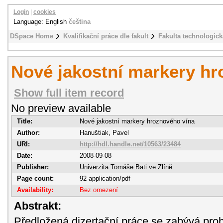
Login
|
cookies
Language: English
čeština
DSpace Home
Kvalifikační práce dle fakult
Fakulta technologick
Nové jakostní markery hr
Show full item record
No preview available
Title:
Nové jakostní markery hroznového vína
Author:
Hanuštiak, Pavel
URI:
http://hdl.handle.net/10563/23484
Date:
2008-09-08
Publisher:
Univerzita Tomáše Bati ve Zlíně
Page count:
92
application/pdf
Availability:
Bez omezení
Abstrakt:
Předložená dizertační práce se zabývá pro