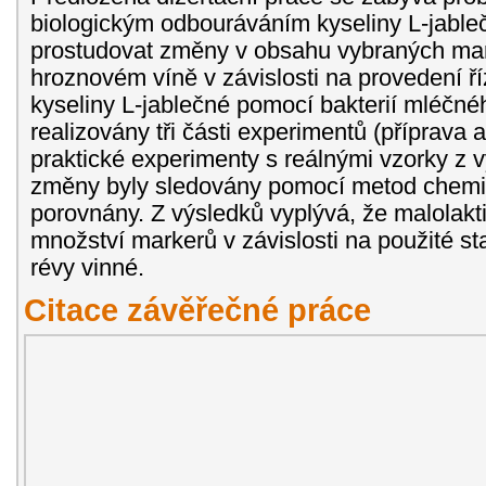
biologickým odbouráváním kyseliny L-jable
prostudovat změny v obsahu vybraných mark
hroznovém víně v závislosti na provedení 
kyseliny L-jablečné pomocí bakterií mléčnéh
realizovány tři části experimentů (příprava
praktické experimenty s reálnými vzorky z v
změny byly sledovány pomocí metod chemick
porovnány. Z výsledků vyplývá, že malolak
množství markerů v závislosti na použité sta
révy vinné.
Citace závěřečné práce