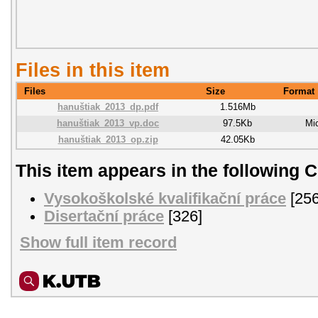
Files in this item
Files
Size
Format
hanuštiak_2013_dp.pdf
1.516Mb
hanuštiak_2013_vp.doc
97.5Kb
Mi
hanuštiak_2013_op.zip
42.05Kb
This item appears in the following C
Vysokoškolské kvalifikační práce
[256
Disertační práce
[326]
Show full item record