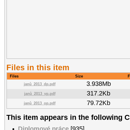
Files in this item
Files
Size
F
3.938Mb
janů_2013_dp.pdf
317.2Kb
janů_2013_vp.pdf
79.72Kb
janů_2013_op.pdf
This item appears in the following C
Diplomové práce
[935]