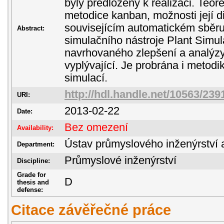
byly předloženy k realizaci. Teor
metodice kanban, možnosti její di
souvisejícím automatickém sběru 
Abstract:
simulačního nástroje Plant Simul
navrhovaného zlepšení a analýzy
vyplývající. Je probrána i metod
simulací.
http://hdl.handle.net/10563/239
URI:
2013-02-22
Date:
Bez omezení
Availability:
Ústav průmyslového inženýrství 
Department:
Průmyslové inženýrství
Discipline:
Grade for
D
thesis and
defense:
Citace závěřečné práce