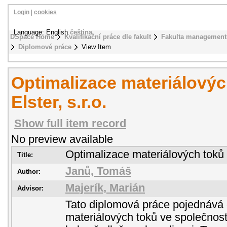
Login
|
cookies
Language: English
čeština
DSpace Home
Kvalifikační práce dle fakult
Fakulta management
Diplomové práce
View Item
Optimalizace materiálovýc
Elster, s.r.o.
Show full item record
No preview available
Optimalizace materiálových toků ve
Title:
Janů, Tomáš
Author:
Majerík, Marián
Advisor:
Tato diplomová práce pojednává 
materiálových toků ve společnosti