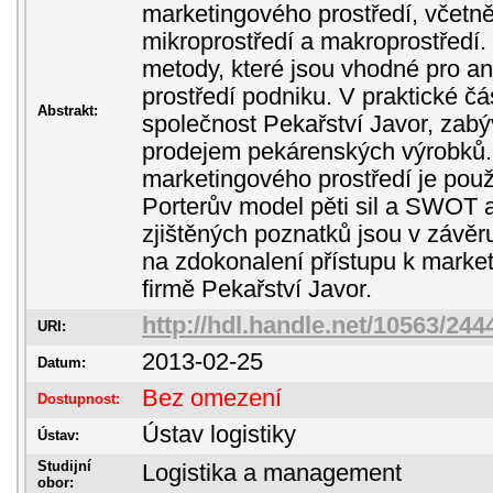
marketingového prostředí, včetně
mikroprostředí a makroprostředí.
metody, které jsou vhodné pro a
prostředí podniku. V praktické čá
Abstrakt:
společnost Pekařství Javor, zabý
prodejem pekárenských výrobků.
marketingového prostředí je pou
Porterův model pěti sil a SWOT 
zjištěných poznatků jsou v závě
na zdokonalení přístupu k marke
firmě Pekařství Javor.
http://hdl.handle.net/10563/244
URI:
2013-02-25
Datum:
Bez omezení
Dostupnost:
Ústav logistiky
Ústav:
Studijní
Logistika a management
obor: