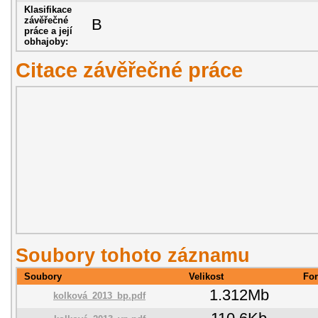
Klasifikace
závěřečné
B
práce a její
obhajoby:
Citace závěřečné práce
Soubory tohoto záznamu
Soubory
Velikost
Fo
1.312Mb
kolková_2013_bp.pdf