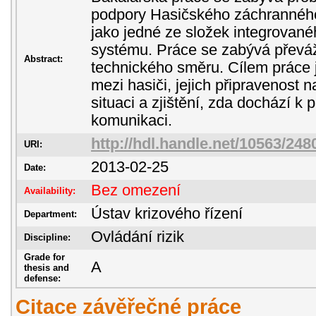
podpory Hasičského záchranného
jako jedné ze složek integrovan
systému. Práce se zabývá převá
Abstract:
technického směru. Cílem práce 
mezi hasiči, jejich připravenost 
situaci a zjištění, zda dochází k
komunikaci.
http://hdl.handle.net/10563/248
URI:
2013-02-25
Date:
Bez omezení
Availability:
Ústav krizového řízení
Department:
Ovládání rizik
Discipline:
Grade for
A
thesis and
defense:
Citace závěřečné práce