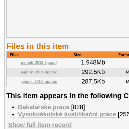
Files in this item
Files
Size
Forma
1.948Mb
pajonk_2013_bp.pdf
292.5Kb
pajonk_2013_vp.doc
M
287.5Kb
pajonk_2013_op.doc
M
This item appears in the following C
Bakalářské práce
[828]
Vysokoškolské kvalifikační práce
[256
Show full item record