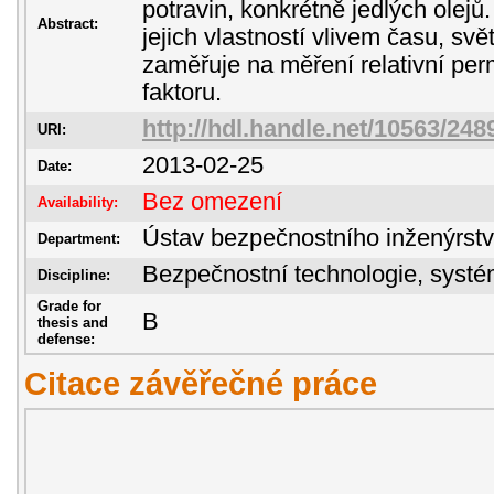
potravin, konkrétně jedlých olej
Abstract:
jejich vlastností vlivem času, svě
zaměřuje na měření relativní perm
faktoru.
http://hdl.handle.net/10563/248
URI:
2013-02-25
Date:
Bez omezení
Availability:
Ústav bezpečnostního inženýrstv
Department:
Bezpečnostní technologie, sys
Discipline:
Grade for
B
thesis and
defense:
Citace závěřečné práce