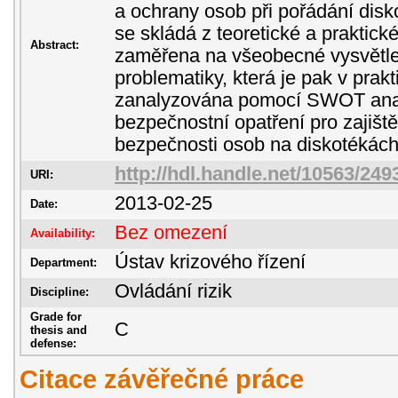
a ochrany osob při pořádání disk
se skládá z teoretické a praktické
Abstract:
zaměřena na všeobecné vysvětle
problematiky, která je pak v prakt
zanalyzována pomocí SWOT analý
bezpečnostní opatření pro zajišt
bezpečnosti osob na diskotékách
http://hdl.handle.net/10563/249
URI:
2013-02-25
Date:
Bez omezení
Availability:
Ústav krizového řízení
Department:
Ovládání rizik
Discipline:
Grade for
C
thesis and
defense:
Citace závěřečné práce