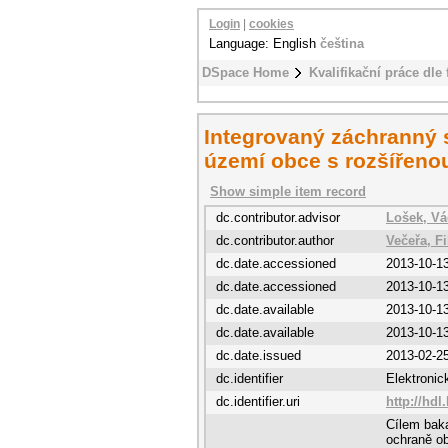
Login
|
cookies
Language: English
čeština
DSpace Home
Kvalifikační práce dle 
Integrovaný záchranný 
území obce s rozšířeno
Show simple item record
dc.contributor.advisor
Lošek, Vá
dc.contributor.author
Večeřa, Fi
dc.date.accessioned
2013-10-1
dc.date.accessioned
2013-10-1
dc.date.available
2013-10-1
dc.date.available
2013-10-1
dc.date.issued
2013-02-2
dc.identifier
Elektroni
dc.identifier.uri
http://hdl
Cílem baka
ochraně o