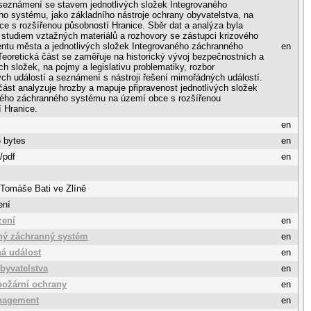
seznámení se stavem jednotlivých složek Integrovaného
o systému, jako základního nástroje ochrany obyvatelstva, na
obce s rozšířenou působností Hranice. Sběr dat a analýza byla
studiem vztažných materiálů a rozhovory se zástupci krizového
tu města a jednotlivých složek Integrovaného záchranného
en
eoretická část se zaměřuje na historický vývoj bezpečnostních a
h složek, na pojmy a legislativu problematiky, rozbor
h událostí a seznámení s nástroji řešení mimořádných událostí.
část analyzuje hrozby a mapuje připravenost jednotlivých složek
ného záchranného systému na území obce s rozšířenou
 Hranice.
en
 bytes
en
/pdf
en
 Tomáše Bati ve Zlíně
ení
zení
en
ný záchranný systém
en
á událost
en
byvatelstva
en
požární ochrany
en
anagement
en