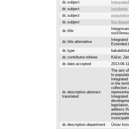
dc.subject
Integrate
dc.subject
incidents
dc.subject
populatio
dc.subject
fire depa
Integrova
dc.title
rozšířenou
Integrated
dc.title.alternative
Extended A
dc.type
bakalářská
dc.contributor.referee
Káčer, Ján
dc.date.accepted
2013-06-1
The aim of
to populat
Integrated
in the terr
collection
dc.description.abstract-
representa
translated
Integrated
developmen
legislatio
address th
preparedne
municipali
dc.description.department
Ústav kriz