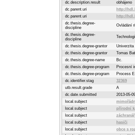
dc.description.result
obhájeno
dc.parent.uri
http://hdl
dc.parent.uri
http://hdl
dc.thesis.degree-
Ovládání r
discipline
dc.thesis.degree-
Technolog
discipline
dc.thesis.degree-grantor
Univerzita
dc.thesis.degree-grantor
Tomas Bata
dc.thesis.degree-name
Bc.
dc.thesis.degree-program
Procesní i
dc.thesis.degree-program
Process E
dc.identifier.stag
32369
utb.result.grade
A
dc.date.submitted
2013-05-0
local.subject
mimořádn
local.subject
přírodní k
local.subject
záchranář
local.subject
hasiči
local.subject
obce s ro