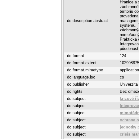
Hranice a 
záchrannéh
teritoriu 
provedena 
dc.description.abstract
managemen
systému. T
záchrannýc
mimořádnýc
Praktická 
Integrova
působností
dc.format
124
dc.format.extent
102998675
dc.format.mimetype
application
dc.language.iso
cs
dc.publisher
Univerzita
dc.rights
Bez omez
dc.subject
krizové ří
dc.subject
Integrova
dc.subject
mimořádn
dc.subject
ochrana o
dc.subject
jednotky 
dc.subject
crisis m