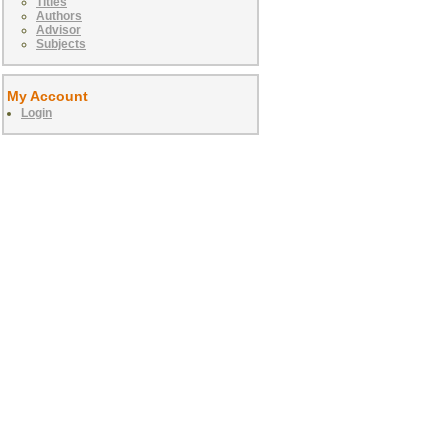
Titles
Authors
Advisor
Subjects
My Account
Login