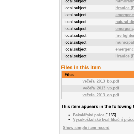
local.subject
mimořádn
local.subject
Hranice (
local.subject
emergenc
local.subject
natural di
local.subject
emergenc
local.subject
fire fighte
local.subject
municipal
local.subject
emergenc
local.subject
Hranice (
Files in this item
Files
večeřa_2013_bp.pdf
večeřa_2013_vp.pdf
večeřa_2013_op.pdf
This item appears in the following 
Bakalářské práce
[1165]
Vysokoškolské kvalifikační prác
Show simple item record