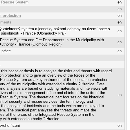
d Rescue System
en
en
n protection
en
rtments
en
ný záchranný systém a jednotky požární ochrany na území obce s
en
 působností - Hranice (Olomoucký kraj)
 Rescue System and Fire Departments in the Municipality with
en
uthority - Hranice (Olomouc Region)
 práce
en
1
 this bachelor thesis is to analyze the risks and threats with regard
ion protection and to give an overview of the forces of the
 Rescue System as a key instrument of the population protection
itory of the municipality with extended authority ? Hranice. Data
 and analysis are based on studying materials and interviews with
tives of crisis management office and chiefs of the units of the
en
 Rescue System. The theoretical part focuses on the historical
t of security and rescue services, the terminology and
n, the analysis of incidents and the tools which are employed to
em. The practical part analyzes the threats and maps the
ss of the forces of the Integrated Rescue System in the
ty with extended authority ? Hranice.
ového řízení
en