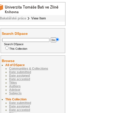
Bakalářské práce
View Item
Search DSpace
Search DSpace
This Collection
Browse
All of DSpace
Communities & Collections
Date submitted
Date assigned
Date accepted
Titles
Authors
Advisor
Subjects
This Collection
Date submitted
Date assigned
Date accepted