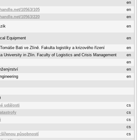
en
.handle.net/10563/105
en
.handle.net/10563/220
en
izik
en
ical Equipment
en
 Tomáše Bati ve Zlíně. Fakulta logistiky a krizového řízení
en
 University in Zlín. Faculty of Logistics and Crisis Management
en
en
nženýrství
en
ngineering
en
9
é události
cs
atastrofy
cs
i
cs
cs
zšířenou působností
cs