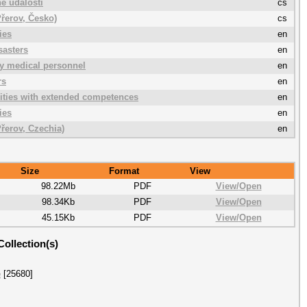
é události
cs
Přerov, Česko)
cs
ies
en
sasters
en
y medical personnel
en
rs
en
ities with extended competences
en
ies
en
Přerov, Czechia)
en
Size
Format
View
98.22Mb
PDF
View/
Open
98.34Kb
PDF
View/
Open
45.15Kb
PDF
View/
Open
Collection(s)
e
[25680]