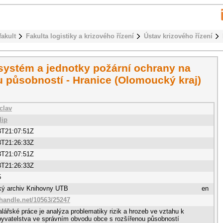
fakult
Fakulta logistiky a krizového řízení
Ústav krizového řízení
systém a jednotky požární ochrany na
u působností - Hranice (Olomoucký kraj)
clav
lip
3T21:07:51Z
3T21:26:33Z
3T21:07:51Z
3T21:26:33Z
5
cký archiv Knihovny UTB
en
.handle.net/10563/25247
lářské práce je analýza problematiky rizik a hrozeb ve vztahu k
byvatelstva ve správním obvodu obce s rozšířenou působností