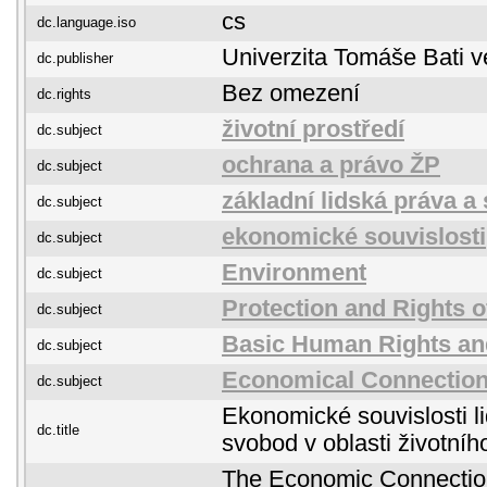
cs
dc.language.iso
Univerzita Tomáše Bati v
dc.publisher
Bez omezení
dc.rights
životní prostředí
dc.subject
ochrana a právo ŽP
dc.subject
základní lidská práva a
dc.subject
ekonomické souvislosti
dc.subject
Environment
dc.subject
Protection and Rights 
dc.subject
Basic Human Rights a
dc.subject
Economical Connectio
dc.subject
Ekonomické souvislosti l
dc.title
svobod v oblasti životníh
The Economic Connectio