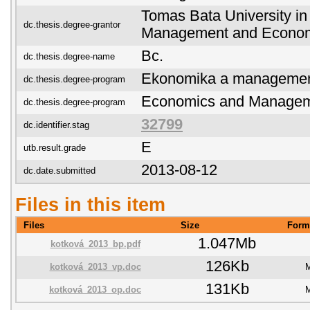
Tomas Bata University in 
dc.thesis.degree-grantor
Management and Econo
Bc.
dc.thesis.degree-name
Ekonomika a manageme
dc.thesis.degree-program
Economics and Manage
dc.thesis.degree-program
32799
dc.identifier.stag
E
utb.result.grade
2013-08-12
dc.date.submitted
Files in this item
Files
Size
Form
1.047Mb
kotková_2013_bp.pdf
126Kb
kotková_2013_vp.doc
M
131Kb
kotková_2013_op.doc
M