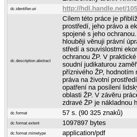
http://hdl.handle.net/1
dc.identifier.uri
Cílem této práce je přiblí
prostředí, jeho právo a e
spojené s jeho ochranou. 
hlouběji věnuji právní úp
středí a souvislostmi ek
ochranou ŽP. V praktické
dc.description.abstract
soudní judikaturou zamě
příznivého ŽP, hodnotím 
práva na životní prostředí
opatření na posílení lids
oblasti ŽP. V závěru prác
zdravé ŽP je nákladnou 
57 s. (90 325 znaků)
dc.format
1097897 bytes
dc.format.extent
application/pdf
dc.format.mimetype