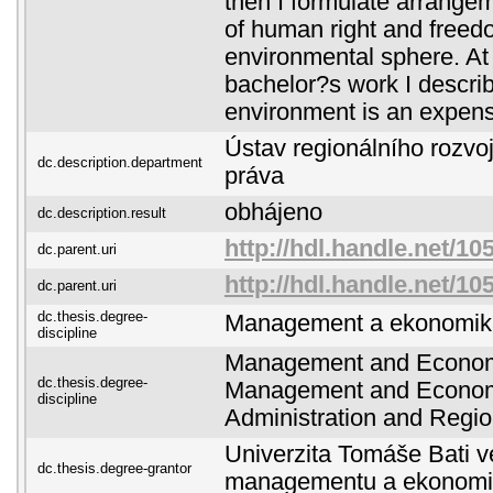
then I formulate arrangem
of human right and freed
environmental sphere. At
bachelor?s work I describ
environment is an expens
Ústav regionálního rozvoj
dc.description.department
práva
obhájeno
dc.description.result
http://hdl.handle.net/10
dc.parent.uri
http://hdl.handle.net/10
dc.parent.uri
dc.thesis.degree-
Management a ekonomik
discipline
Management and Economi
dc.thesis.degree-
Management and Economi
discipline
Administration and Regi
Univerzita Tomáše Bati ve
dc.thesis.degree-grantor
managementu a ekonomi