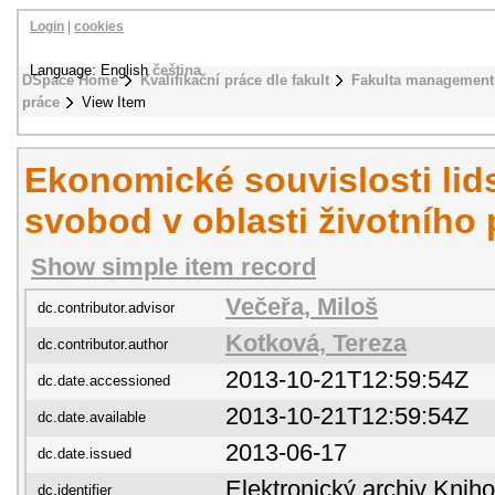
Login
|
cookies
Language: English
čeština
DSpace Home
Kvalifikační práce dle fakult
Fakulta management
práce
View Item
Ekonomické souvislosti lid
svobod v oblasti životního 
Show simple item record
Večeřa, Miloš
dc.contributor.advisor
Kotková, Tereza
dc.contributor.author
2013-10-21T12:59:54Z
dc.date.accessioned
2013-10-21T12:59:54Z
dc.date.available
2013-06-17
dc.date.issued
Elektronický archiv Kni
dc.identifier