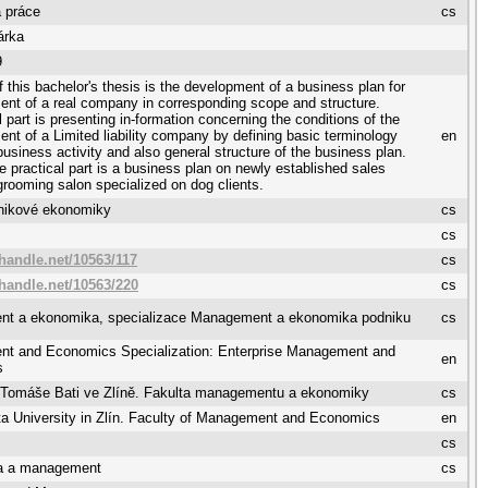
 práce
cs
árka
9
f this bachelor's thesis is the development of a business plan for
ent of a real company in corresponding scope and structure.
l part is presenting in-formation concerning the conditions of the
ent of a Limited liability company by defining basic terminology
en
 business activity and also general structure of the business plan.
he practical part is a business plan on newly established sales
rooming salon specialized on dog clients.
nikové ekonomiky
cs
cs
.handle.net/10563/117
cs
.handle.net/10563/220
cs
t a ekonomika, specializace Management a ekonomika podniku
cs
t and Economics Specialization: Enterprise Management and
en
s
a Tomáše Bati ve Zlíně. Fakulta managementu a ekonomiky
cs
a University in Zlín. Faculty of Management and Economics
en
cs
a a management
cs