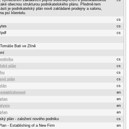
 také obecnou strukturou podnikatelského plánu. Předmě-tem
části je podnikatelský plán nově zakládané prodejny a salonu,
a psí klientelu.
cs
ytes
cs
/pdf
cs
 Tomáše Bati ve Zlíně
ení
podniku
cs
lský plán
cs
rhu
cs
ový plán
cs
plán
cs
establishment
en
plan
en
alysis
en
 plan
en
ský plán - založení nového podniku
cs
lan - Establishing of a New Firm
en