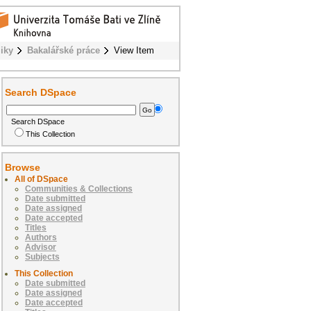
iky
Bakalářské práce
View Item
Search DSpace
Search DSpace
This Collection
Browse
All of DSpace
Communities & Collections
Date submitted
Date assigned
Date accepted
Titles
Authors
Advisor
Subjects
This Collection
Date submitted
Date assigned
Date accepted