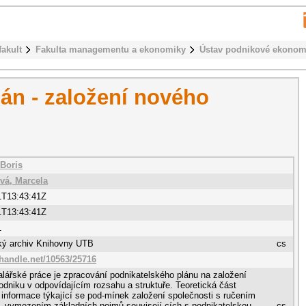
fakult
Fakulta managementu a ekonomiky
Ústav podnikové ekonom
lán - založení nového
Boris
vá, Marcela
1T13:43:41Z
1T13:43:41Z
1
cký archiv Knihovny UTB
cs
.handle.net/10563/25716
lářské práce je zpracování podnikatelského plánu na založení
odniku v odpovídajícím rozsahu a struktuře. Teoretická část
 informace týkající se pod-mínek založení společnosti s ručením
 vymezením základních pojmů souvisejí-cích s podnikatelskou
cs