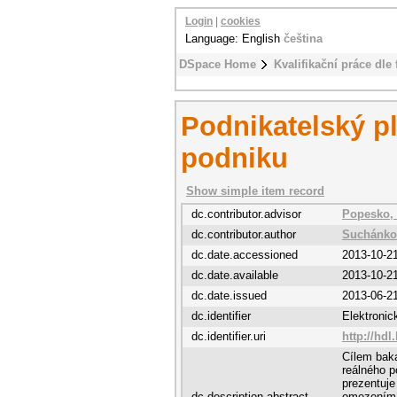
Login
|
cookies
Language: English
čeština
DSpace Home
Kvalifikační práce dle 
Podnikatelský p
podniku
Show simple item record
dc.contributor.advisor
Popesko, 
dc.contributor.author
Suchánko
dc.date.accessioned
2013-10-2
dc.date.available
2013-10-2
dc.date.issued
2013-06-2
dc.identifier
Elektroni
dc.identifier.uri
http://hdl
Cílem baka
reálného p
prezentuje
dc.description.abstract
omezením,