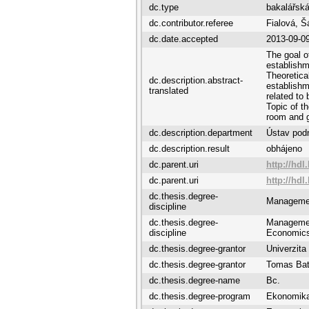
dc.type
bakalářská
dc.contributor.referee
Fialová, Š
dc.date.accepted
2013-09-0
The goal o
establishm
Theoretica
dc.description.abstract-
establishm
translated
related to
Topic of t
room and g
dc.description.department
Ústav pod
dc.description.result
obhájeno
dc.parent.uri
http://hdl
dc.parent.uri
http://hdl
dc.thesis.degree-
Managemen
discipline
dc.thesis.degree-
Managemen
discipline
Economic
dc.thesis.degree-grantor
Univerzit
dc.thesis.degree-grantor
Tomas Bat
dc.thesis.degree-name
Bc.
dc.thesis.degree-program
Ekonomik