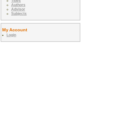
Titles
Authors
Advisor
Subjects
My Account
Login