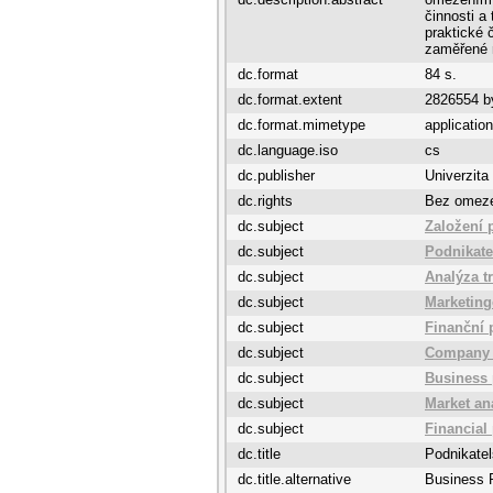
činnosti a
praktické 
zaměřené n
dc.format
84 s.
dc.format.extent
2826554 b
dc.format.mimetype
application
dc.language.iso
cs
dc.publisher
Univerzita
dc.rights
Bez omez
dc.subject
Založení 
dc.subject
Podnikate
dc.subject
Analýza t
dc.subject
Marketing
dc.subject
Finanční 
dc.subject
Company 
dc.subject
Business 
dc.subject
Market an
dc.subject
Financial
dc.title
Podnikatel
dc.title.alternative
Business P