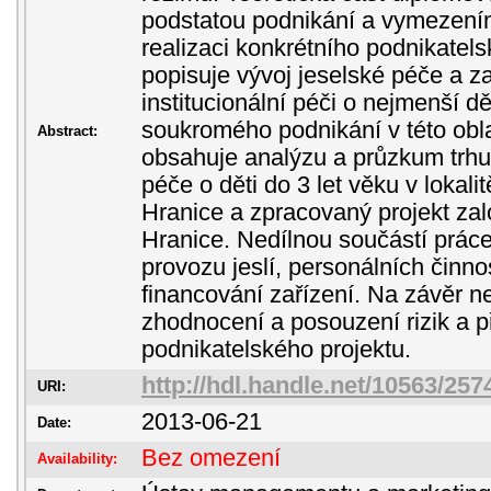
podstatou podnikání a vymezením
realizaci konkrétního podnikatel
popisuje vývoj jeselské péče a 
institucionální péči o nejmenší d
soukromého podnikání v této obla
Abstract:
obsahuje analýzu a průzkum trhu 
péče o děti do 3 let věku v lokal
Hranice a zpracovaný projekt zal
Hranice. Nedílnou součástí práce
provozu jeslí, personálních činn
financování zařízení. Na závěr n
zhodnocení a posouzení rizik a 
podnikatelského projektu.
http://hdl.handle.net/10563/257
URI:
2013-06-21
Date:
Bez omezení
Availability: