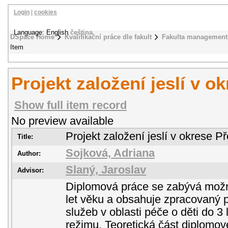
Login
|
cookies
Language: English
čeština
DSpace Home
Kvalifikační práce dle fakult
Fakulta management
Item
Projekt založení jeslí v o
Show full item record
No preview available
Projekt založení jeslí v okrese P
Title:
Sojková, Adriana
Author:
Slaný, Jaroslav
Advisor:
Diplomová práce se zabývá možno
let věku a obsahuje zpracovaný p
služeb v oblasti péče o děti do 3
režimu. Teoretická část diplomo