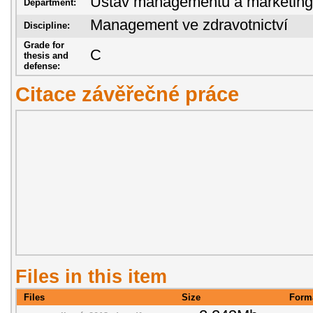
Ústav managementu a marketin
Department:
Management ve zdravotnictví
Discipline:
Grade for
C
thesis and
defense:
Citace závěřečné práce
Files in this item
Files
Size
Form